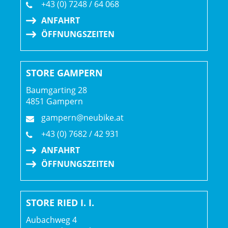
+43 (0) 7248 / 64 068
deinen individuellen Anforderungen wählst. Mithilfe
ANFAHRT
unseres Pedalratgebers findest du die besten Modelle
ÖFFNUNGSZEITEN
passend zu deinem Fahrstil. Möchtest du Pedale, die
speziell für Rennen entwickelt wurden? Dann empfehlen
wir MTB-Klickpedale für maximale Kontrolle und Effizienz.
STORE GAMPERN
Geschlecht: Uni
Baumgarting 28
4851 Gampern
Rahmen: SLR OCLV Mountain Carbon, IsoStrut, UDH,
gampern@neubike.at
80 mm Federweg
+43 (0) 7682 / 42 931
ANFAHRT
Rahmengröße: XL
ÖFFNUNGSZEITEN
Rahmenmaterial: Carbon
STORE RIED I. I.
Gangschaltung: SRAM XX SL Eagle AXS, T-Type
Aubachweg 4