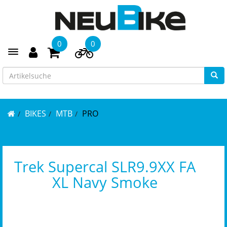
0
0
Toggle navigation
BIKES
MTB
PRO
Trek Supercal SLR9.9XX FA
XL Navy Smoke