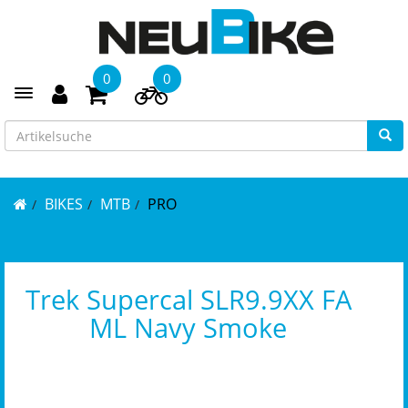
0
0
Toggle navigation
BIKES
MTB
PRO
Trek Supercal SLR9.9XX FA
ML Navy Smoke