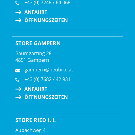
+43 (0) 7248 / 64 068
deinen individuellen Anforderungen wählst. Mithilfe
ANFAHRT
unseres Pedalratgebers findest du die besten Modelle
ÖFFNUNGSZEITEN
passend zu deinem Fahrstil. Möchtest du Pedale, die
speziell für Rennen entwickelt wurden? Dann empfehlen
wir MTB-Klickpedale für maximale Kontrolle und Effizienz.
STORE GAMPERN
Geschlecht: Uni
Baumgarting 28
4851 Gampern
Rahmen: SLR OCLV Mountain Carbon, IsoStrut, UDH,
gampern@neubike.at
80 mm Federweg
+43 (0) 7682 / 42 931
ANFAHRT
Rahmengröße: ML
ÖFFNUNGSZEITEN
Rahmenmaterial: Carbon
STORE RIED I. I.
Gangschaltung: SRAM XX SL Eagle AXS, T-Type
Aubachweg 4