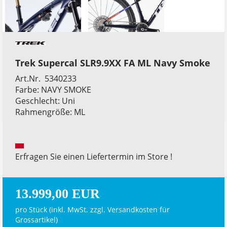
Trek Supercal SLR9.9XX FA ML Navy Smoke
Art.Nr. 5340233
Farbe: NAVY SMOKE
Geschlecht: Uni
Rahmengröße: ML
Erfragen Sie einen Liefertermin im Store !
13.999,00 EUR
pro Stück (inkl. MwSt. zzgl.
Versandkosten für
Grossartikel
)