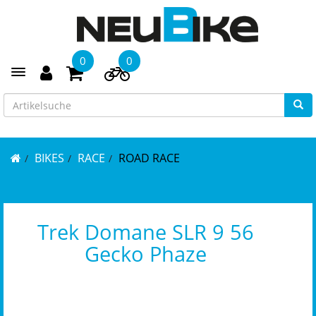
0
0
Toggle navigation
BIKES
RACE
ROAD RACE
Trek Domane SLR 9 56
Gecko Phaze