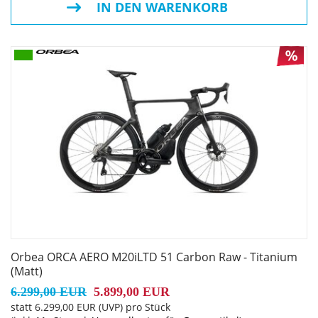
IN DEN WARENKORB
Kette: Shimano M8100
Steuersatz: FSA 1-1/2" Integrated Aluminium Cup
Lenker: OC Road Aero RA11 Carbon, Reach 80, Drop 125
Lenkervorbau: OC Road Performance RP10, -8º
Sattel: Prologo Scratch-M5 Pas T2.0 size 140mm
Sattelstütze: OC Road Aero RA10 Carbon Ultralight,
SB0/25, w/Micro tilt adjustment
Orbea ORCA AERO M20iLTD 51 Carbon Raw - Titanium
Räder: Oquo Road Performance RP45TEAM
(Matt)
6.299,00 EUR
5.899,00 EUR
statt
6.299,00 EUR
(
UVP
) pro Stück