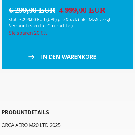
6.299,00 EUR
4.999,00 EUR
statt
6.299,00 EUR
(
UVP
) pro Stück (inkl. MwSt. zzgl.
Versandkosten für Grossartikel
)
Sie sparen 20.6%
IN DEN WARENKORB
PRODUKTDETAILS
ORCA AERO M20iLTD 2025