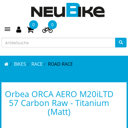
0
0
Toggle navigation
BIKES
RACE
ROAD RACE
Orbea ORCA AERO M20iLTD
57 Carbon Raw - Titanium
(Matt)