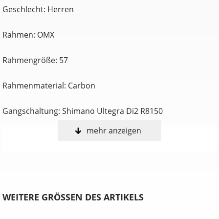
Geschlecht: Herren
Rahmen: OMX
Rahmengröße: 57
Rahmenmaterial: Carbon
Gangschaltung: Shimano Ultegra Di2 R8150
mehr anzeigen
Anzahl Gänge: 12
Schalthebel: Shimano ST-8170
Hinterradbremse: Shimano R8170 Hydraulic Disc
WEITERE GRÖSSEN DES ARTIKELS
Sekundäre Hinterradbremse: Shimano R8170 Hydraulic