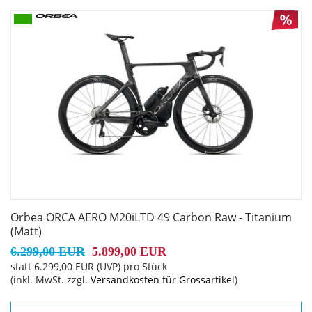
Disc
Vorderradbremse: Shimano R8170 Hydraulic Disc
Reifen: Vittoria Corsa N.Ext G2.0 Foldable 700x28c
Gabel: Orbea Orca Aero OMX ICR, full carbon, 1-1/8" - 1,5"
tappered head tube compatible, Thru axle 12x100mm,
thread M12x2 P1, Speed release compatible dropout.
Schaltwerk vorne: Shimano Ultegra Di2 R8150
Orbea ORCA AERO M20iLTD 49 Carbon Raw - Titanium
Schaltwerk hinten: Shimano Ultegra Di2 R8150
(Matt)
6.299,00 EUR
5.899,00 EUR
Kurbelsatz: Shimano Ultegra R8100 36x52t
statt
6.299,00 EUR
(
UVP
) pro Stück
(inkl. MwSt. zzgl.
Versandkosten für Grossartikel
)
Kassette: Shimano Ultegra R8100 11-30t 12-Speed