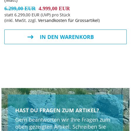
(Matt)
6.299,00 EUR
4.999,00 EUR
statt
6.299,00 EUR
(
UVP
) pro Stück
(inkl. MwSt. zzgl.
Versandkosten für Grossartikel
)
IN DEN WARENKORB
HAST DU FRAGEN ZUM ARTIKEL?
Gern beantworten wir Ihre Fragen zum
oben gezeigten Artikel. Schreiben Sie