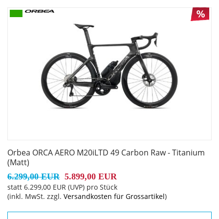
Disc
Vorderradbremse: Shimano R8170 Hydraulic Disc
Reifen: Vittoria Corsa N.Ext G2.0 Foldable 700x28c
Gabel: Orbea Orca Aero OMX ICR, full carbon, 1-1/8" - 1,5"
tappered head tube compatible, Thru axle 12x100mm,
thread M12x2 P1, Speed release compatible dropout.
Schaltwerk vorne: Shimano Ultegra Di2 R8150
Orbea ORCA AERO M20iLTD 49 Carbon Raw - Titanium
Schaltwerk hinten: Shimano Ultegra Di2 R8150
(Matt)
6.299,00 EUR
5.899,00 EUR
Kurbelsatz: Shimano Ultegra R8100 36x52t
statt
6.299,00 EUR
(
UVP
) pro Stück
(inkl. MwSt. zzgl.
Versandkosten für Grossartikel
)
Kassette: Shimano Ultegra R8100 11-30t 12-Speed