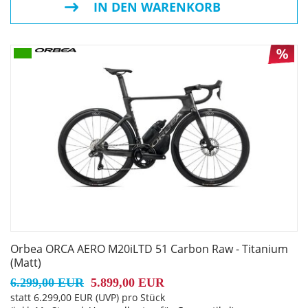
IN DEN WARENKORB
Kette: Shimano M8100
Steuersatz: FSA 1-1/2" Integrated Aluminium Cup
Lenker: OC Road Aero RA11 Carbon, Reach 80, Drop 125
Lenkervorbau: OC Road Performance RP10, -8º
Sattel: Prologo Scratch-M5 Pas T2.0 size 140mm
Sattelstütze: OC Road Aero RA10 Carbon Ultralight,
SB0/25, w/Micro tilt adjustment
Orbea ORCA AERO M20iLTD 51 Carbon Raw - Titanium
Räder: Oquo Road Performance RP45TEAM
(Matt)
6.299,00 EUR
5.899,00 EUR
statt
6.299,00 EUR
(
UVP
) pro Stück