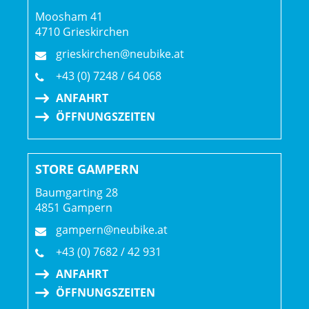
Hinterradbremse: Hydraulische 4-Kolben-
Moosham 41
Scheibenbremse SRAM Motive Bronze Stealth
4710 Grieskirchen
SRAM CenterLine, 6-Loch-Scheibenaufnahme,
grieskirchen@neubike.at
abgerundete Kante, 160 mm // SRAM CenterLine, 6-Loch-
+43 (0) 7248 / 64 068
Scheibenaufnahme, abgeru
ANFAHRT
Max. Bremsscheibendu
ÖFFNUNGSZEITEN
Vorderradbremse: Hydraulische 4-Kolben-
Scheibenbremse SRAM Motive Bronze Stealth
STORE GAMPERN
SRAM CenterLine, 6-Loch-Scheibenaufnahme,
abgerundete Kante, 160 mm // SRAM CenterLine, 6-Loch-
Baumgarting 28
4851 Gampern
Scheibenaufnahme, abgeru
Max. Bremsscheibendu
gampern@neubike.at
+43 (0) 7682 / 42 931
Reifen: Maxxis Rekon Race, Tubeless-Ready, EXO-Karkasse,
ANFAHRT
faltbarer Wulstkern, 60 TPI, 29 x 2.40
ÖFFNUNGSZEITEN