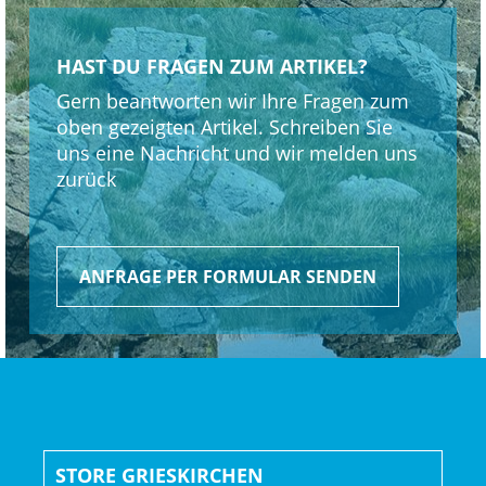
wir MTB-Klickpedale für maximale Kontrolle und Effizienz.
HAST DU FRAGEN ZUM ARTIKEL?
Geschlecht: Uni
Gern beantworten wir Ihre Fragen zum
oben gezeigten Artikel. Schreiben Sie
Rahmen: SL OCLV Mountain Carbon, IsoStrut, UDH,
uns eine Nachricht und wir melden uns
80 mm Federweg
zurück
Rahmengröße: S
ANFRAGE PER FORMULAR SENDEN
Rahmenmaterial: Carbon
Gangschaltung: SRAM GX Eagle AXS, T-Type
Anzahl Gänge: 1
Schalthebel: SRAM AXS POD
STORE GRIESKIRCHEN