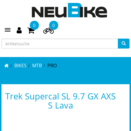
0
0
Toggle navigation
BIKES
MTB
PRO
Trek Supercal SL 9.7 GX AXS
S Lava