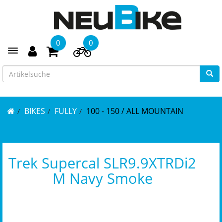
0
0
Toggle navigation
BIKES
FULLY
100 - 150 / ALL MOUNTAIN
Trek Supercal SLR9.9XTRDi2
M Navy Smoke