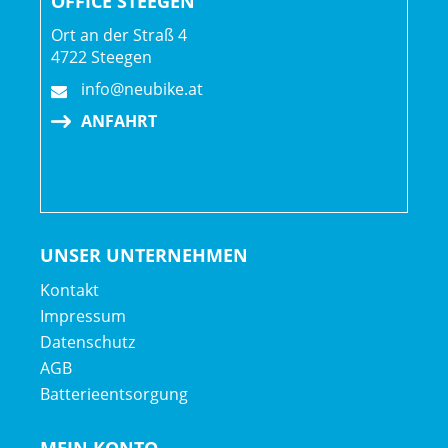
OFFICE STEEGEN
Schaltwerk hinten: Shimano XTR Di2 M9250, langer Käfig
Ort an der Straß 4
4722 Steegen
Kurbelsatz: e*thirteen Helix Race Carbon, 34 Z., 55 mm
info@neubike.at
Kettenlinie, 170 mm Kurbelarmlänge
ANFAHRT
e*thirteen BB20-92
Kassette: Shimano XTR M9200, 10-51 Z., 12fach
Kette: Shimano Dura-Ace/XTR M9100, 12fach
UNSER UNTERNEHMEN
Steuersatz: FSA IS-2, 1 1/8" oben, 1,5" unten
Kontakt
Impressum
Lenker: Bontrager RSL, integrierte Lenker/Vorbau-Einheit,
Datenschutz
OCLV Carbon, 0 mm Rise, 750 mm Breite, Vorbau mit
AGB
-13 Grad Rise, 70 mm Länge
Batterieentsorgung
Sattel: Aeolus RSL, Carbonstreben, 145 mm Breite