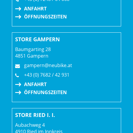
Rahmen: SLR OCLV Mountain Carbon, IsoStrut, UDH,
ANFAHRT
80 mm Federweg
ÖFFNUNGSZEITEN
Rahmengröße: M
STORE GAMPERN
Rahmenmaterial: Carbon
Baumgarting 28
4851 Gampern
Gangschaltung: Shimano XTR Di2 M9250, langer Käfig
gampern@neubike.at
Anzahl Gänge: 1
+43 (0) 7682 / 42 931
ANFAHRT
Schalthebel: Shimano XTR Di2 M9250, 12fach
ÖFFNUNGSZEITEN
Hinterradbremse: Shimano XTR M9200, hydraulische
Scheibenbremse // Shimano XTR M9200, hydraulische
STORE RIED I. I.
Scheibenbremse
Aubachweg 4
Shimano MT900, 180 mm // Shimano MT900, Center Lock,
4910 Ried im Innkreis