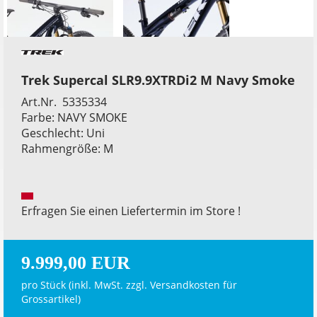
Trek Supercal SLR9.9XTRDi2 M Navy Smoke
Art.Nr. 5335334
Farbe: NAVY SMOKE
Geschlecht: Uni
Rahmengröße: M
Erfragen Sie einen Liefertermin im Store !
9.999,00 EUR
pro Stück (inkl. MwSt. zzgl.
Versandkosten für
Grossartikel
)