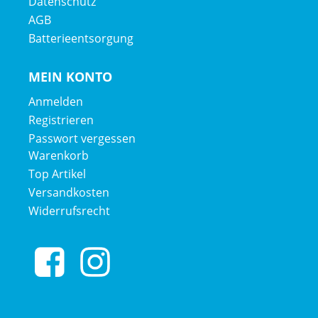
Datenschutz
Kassette: Shimano Deore M6100, 10-51 Z., 12fach
AGB
Batterieentsorgung
Kette: Shimano Deore M6100, 12fach
MEIN KONTO
Lenker: Bontrager aus Aluminium, 31,8 mm, 15 mm Rise,
Anmelden
750 mm Breite
Registrieren
Passwort vergessen
Lenkervorbau: Bontrager Comp, 31 8 mm, Blendr-
Warenkorb
kompatibel, 7 Grad, 50 mm Länge
Top Artikel
Versandkosten
Lenkerband Griffe: Bontrager XR Trail Comp,
Widerrufsrecht
Nylonklemme
Sattel: Bontrager Verse P3, Stahlstreben
Sattelstütze: TranzX JD-YSI34, 170 mm Hub, interne
Zugführung, 34,9 mm