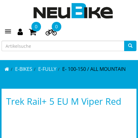
0
0
Toggle navigation
E-BIKES
E-FULLY
E- 100-150 / ALL MOUNTAIN
Trek Rail+ 5 EU M Viper Red