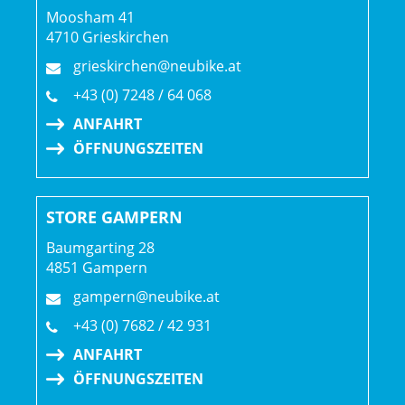
System Controller verbinden.
Moosham 41
4710 Grieskirchen
Mullet-Laufradkonfiguration
grieskirchen@neubike.at
Mit dem 29 Zoll großen Vorderrad kannst du selbst große
+43 (0) 7248 / 64 068
Brocken Volley nehmen, während ein kleineres 27,5“
ANFAHRT
Hinterrad für mehr Wendigkeit in ruppigem Terrain sorgt.
ÖFFNUNGSZEITEN
Geschlecht: Uni
STORE GAMPERN
Rahmen: Alpha Platinum Aluminium, Removable
Baumgarting 28
Integrated Battery (RIB 2.0), konisches Steuerrohr,
4851 Gampern
geführte interne Zugverlegung, Motor Armor,
gampern@neubike.at
winkelverstellbarer Steuersatz, per Mino Link verstellbare
Geometrie, verstellbares Hebelverhältnis, 34,9 mm
+43 (0) 7682 / 42 931
Sitzrohr, ABP, UDH, Boost148, 12-mm-Steckachse, 160
ANFAHRT
ÖFFNUNGSZEITEN
Rahmengröße: M