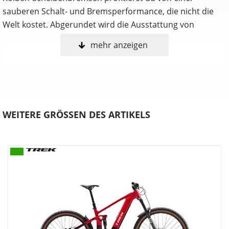
sauberen Schalt- und Bremsperformance, die nicht die
Welt kostet. Abgerundet wird die Ausstattung von
mehr anzeigen
… du ein leistungsstarkes E-Mountainbike willst, das vor
nichts zurückschreckt. Da du auch auf den Preis schaust,
willst du einen robusten Aluminiumrahmen, der auch in
unwegsamem Gelände uneingeschränkt performt. Bei
den Komponenten legst du Wert auf Zuverlässigkeit.
WEITERE GRÖSSEN DES ARTIKELS
Einen Rahmen aus Alpha Platinum Aluminium mit Bosch
Performance CX System mit 250 W Leistung und 85 Nm
Drehmoment samt abnehmbarem, integriertem RIB 2.0
Akku mit 800 Wh Kapazität. Eine RockShox Psylo Gold RC
Gabel mit 160 mm Federweg, DebonAir Federung, Isolator
RC Dämpfer sowie einen RockShox Deluxe Select+ RT
Dämpfer mit ebenfalls 160 mm Federweg. Eine Shimano
Deore 12-Gang-Schaltung, eine Variosattelstütze,