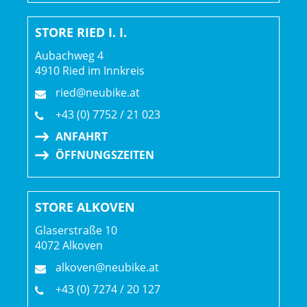
Rahmenmaterial: Aluminium
STORE RIED I. I.
Aubachweg 4
Gangschaltung: Shimano Deore M6100, langer Käfig
4910 Ried im Innkreis
ried@neubike.at
Anzahl Gänge: 1
+43 (0) 7752 / 21 023
Schalthebel: Shimano Deore M6100, 12fach
ANFAHRT
ÖFFNUNGSZEITEN
Hinterradbremse: Hydraulische 4-Kolben-
Scheibenbremse von Shimano, MT4100 Bremshebel,
MT420 Bremssattel // Hydraulische 4-Kolben-
STORE ALKOVEN
Scheibenbremse von Shimano, MT4100 Bremshebel,
Glaserstraße 10
MT420 Bremssattel
4072 Alkoven
Shimano RT66, 6-Loch-Scheibenaufnahme, 203 mm
alkoven@neubike.at
Max. Bremsscheibendu
+43 (0) 7274 / 20 127