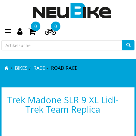
0
0
Toggle navigation
BIKES
RACE
ROAD RACE
Trek Madone SLR 9 XL Lidl-
Trek Team Replica