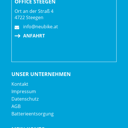
OFFICE STEEGEN
Räder: Bontrager Aeolus RSL 51, OCLV Carbon, Tubeless
Ort an der Straß 4
Ready, 51 mm Profilhöhe, 100 x 12 mm-Steckachse
4722 Steegen
Bontrager Aeolus RSL 51, OCLV Carbon, Tubeless Ready,
info@neubike.at
51 mm Profilhöhe, 11/12fach-Freilaufnabe von Shimano,
142 x 12 mm-Steckachse
ANFAHRT
UNSER UNTERNEHMEN
Kontakt
Impressum
Datenschutz
AGB
Batterieentsorgung