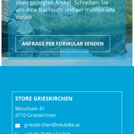
oben gezeigten Artikel. Schreiben Sie
Rahmengröße: XL
uns eine Nachricht und wir melden uns
zurück
Rahmenmaterial: Carbon
Gangschaltung: Shimano Dura-Ace R9250 Di2, max. 34 Z.
an größtem Ritzel
ANFRAGE PER FORMULAR SENDEN
Anzahl Gänge: 1
Schalthebel: Shimano Dura-Ace R9270 Di2, 12fach //
Shimano Dura-Ace R9270 Di2, 12fach
Hinterradbremse: Shimano CL900, Center Lock
STORE GRIESKIRCHEN
Scheibenaufnahme, 160 mm
Moosham 41
Max. Bremsscheibendu
4710 Grieskirchen
grieskirchen@neubike.at
Vorderradbremse: Shimano CL900, Center Lock