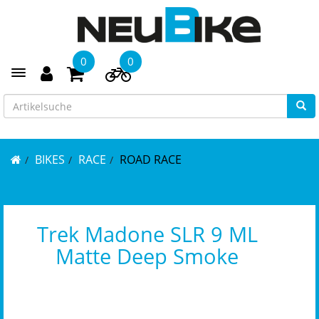
0
0
Toggle navigation
BIKES
RACE
ROAD RACE
Trek Madone SLR 9 ML
Matte Deep Smoke