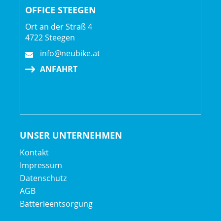
OFFICE STEEGEN
Räder: Bontrager Aeolus RSL 51, OCLV Carbon, Tubeless
Ready, 51 mm Profilhöhe, 100 x 12 mm-Steckachse
Ort an der Straß 4
4722 Steegen
Bontrager Aeolus RSL 51, OCLV Carbon, Tubeless Ready,
51 mm Profilhöhe, 11/12fach-Freilaufnabe von Shimano,
info@neubike.at
142 x 12 mm-Steckachse
ANFAHRT
UNSER UNTERNEHMEN
Kontakt
Impressum
Datenschutz
AGB
Batterieentsorgung