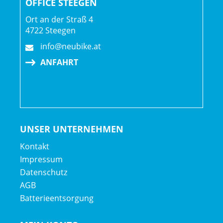
OFFICE STEEGEN
Ready, 51 mm Profilhöhe, 100 x 12 mm-Steckachse
Ort an der Straß 4
Bontrager Aeolus RSL 51, OCLV Carbon, Tubeless Ready,
4722 Steegen
51 mm Profilhöhe, SRAM XD-R-Freilaufkörper,
info@neubike.at
142 x 12 mm-Steckachse
ANFAHRT
UNSER UNTERNEHMEN
Kontakt
Impressum
Datenschutz
AGB
Batterieentsorgung