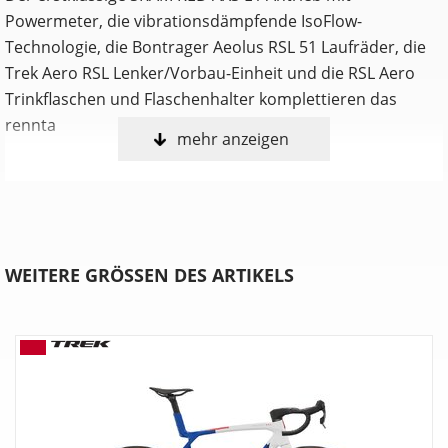
Powermeter, die vibrationsdämpfende IsoFlow-
Technologie, die Bontrager Aeolus RSL 51 Laufräder, die
Trek Aero RSL Lenker/Vorbau-Einheit und die RSL Aero
Trinkflaschen und Flaschenhalter komplettieren das
rennta
mehr anzeigen
… du nur eines im Kopf hast: Rennen fahren (und
idealerweise gewinnen). Dafür willst du das beste Race-
Rennrad, das wir jemals gebaut haben. Dieses Bike soll
die perfekte Kombination aus Aerodynamik, Komfort und
WEITERE GRÖSSEN DES ARTIKELS
Gewicht bieten. Dir kommt überhaupt nicht in den Sinn,
an den Teilen zu sparen, auf die es an solch einem
Superbike ankommt: Du willst unser bestes Carbon-Layup
und die besten Komponenten – und alles, was dir am
Renntag einen Vorteil verschafft.
Einen unglaublich leichten, aerodynamisch optimierten