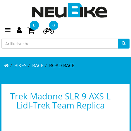
0
0
Toggle navigation
BIKES
RACE
ROAD RACE
Trek Madone SLR 9 AXS L
Lidl-Trek Team Replica