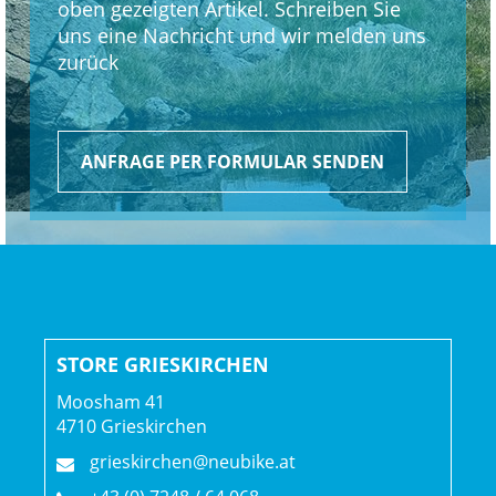
oben gezeigten Artikel. Schreiben Sie
uns eine Nachricht und wir melden uns
Rahmengröße: L
zurück
Rahmenmaterial: Carbon
Gangschaltung: SRAM RED AXS E1, max. 36 Z. an größtem
ANFRAGE PER FORMULAR SENDEN
Ritzel
Anzahl Gänge: 1
Schalthebel: SRAM RED AXS E1
Hinterradbremse: SRAM Paceline X, abgerundet,
STORE GRIESKIRCHEN
Centerlock, 160 mm
Moosham 41
Max. Bremsscheibendu
4710 Grieskirchen
grieskirchen@neubike.at
Vorderradbremse: SRAM Paceline X, abgerundet,