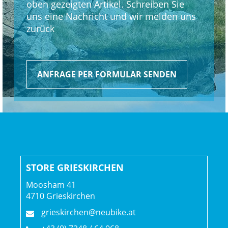
oben gezeigten Artikel. Schreiben Sie
Bontrager Aeolus Pro 51, OCLV Carbon, Tubeless-Ready,
uns eine Nachricht und wir melden uns
Shimano 11/12fach-Freilauf, 142 x 12 mm Steckachse
zurück
ANFRAGE PER FORMULAR SENDEN
STORE GRIESKIRCHEN
Moosham 41
4710 Grieskirchen
grieskirchen@neubike.at