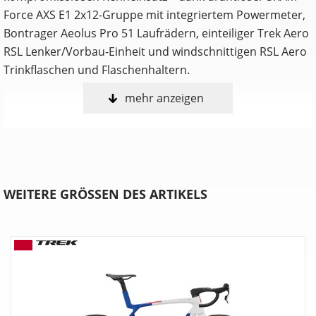
Force AXS E1 2x12-Gruppe mit integriertem Powermeter,
Bontrager Aeolus Pro 51 Laufrädern, einteiliger Trek Aero
RSL Lenker/Vorbau-Einheit und windschnittigen RSL Aero
Trinkflaschen und Flaschenhaltern.
mehr anzeigen
Unser leichtestes Madone Disc aller Zeiten
Das innovative, schnelle Aero-Rohrdesign und unser
bestes 900 Series OCLV Carbon machen die 8. Generation
zu unserem leichtesten Madone Disc Rahmenset aller
Zeiten und so leicht wie das Émonda Rahmenset.
WEITERE GRÖSSEN DES ARTIKELS
So sieht schnell heute aus
Das revolutionäre aerodynamische Full System Foil
Rohrdesign verbessert den Luftstrom über das gesamte
Bike hinweg und hält das Gewicht für herausfordernde
Kletterpassagen niedrig. Außerdem wurde die
Konstruktion des gesamten Bikes für noch mehr Speed