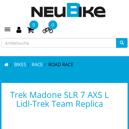
0
0
Toggle navigation
BIKES
RACE
ROAD RACE
Trek Madone SLR 7 AXS L
Lidl-Trek Team Replica