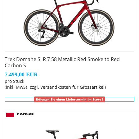
Kette: Shimano Ultegra/XT M8100
Lenker: Bontrager Aero Pro, OCLV Carbon, 31,8 mm
Klemmdurchmesser, Di2-Kabelführung, 80 mm Reach,
124 mm Drop, 37 cm Oberlenkerbreite, 40 cm Breite
Trek Domane SLR 7 58 Metallic Red Smoke to Red
Lenkervorbau: Trek RCS Pro, -7 Grad, 80 mm Länge
Carbon S
7.499,00 EUR
Sattel: Verse Short Pro, Carbonstreben, 145 mm Breite
pro Stück
(inkl. MwSt. zzgl.
Versandkosten für Grossartikel
)
Sattelstütze: KVF Aero-Carbonsattelstütze, 20 mm Versatz,
Erfragen Sie einen Liefertermin im Store !
280 mm Länge
Räder: Bontrager Aeolus Pro 51, OCLV Carbon, Tubeless
Ready, 100 x 12 mm Steckachse
Bontrager Aeolus Pro 51, OCLV Carbon, Tubeless-Ready,