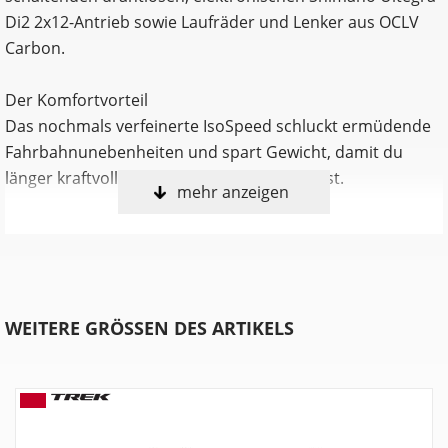
Di2 2x12-Antrieb sowie Laufräder und Lenker aus OCLV
Carbon.
Der Komfortvorteil
Das nochmals verfeinerte IsoSpeed schluckt ermüdende
Fahrbahnunebenheiten und spart Gewicht, damit du
länger kraftvoller in die Pedale treten kannst.
mehr anzeigen
Podium-erprobter Speed
Das neue Domane Carbon ist aufgrund der
aerodynamischen Verbesserungen und seiner
ultraleichten Konstruktion schneller als je zuvor und
WEITERE GRÖSSEN DES ARTIKELS
konnte bereits auf den berühmt-berüchtigten
Kopfsteinpflasterpassagen von Paris-Roubaix einen Sieg
eingefahren.
Leichter als je zuvor