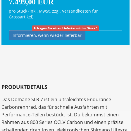
7.499,00 EUR
pro Stück (inkl. MwSt. zzgl.
Versandkosten für
Grossartikel
)
Erfragen Sie einen Liefertermin im Store !
Informieren, wenn wieder lieferbar
PRODUKTDETAILS
Das Domane SLR 7 ist ein ultraleichtes Endurance-
Carbonrennrad, das für schnelle Ausfahrten mit
Performance-Teilen bestückt ist. Du bekommst einen
Rahmen aus 800 Series OCLV Carbon und einen präzise
schaltenden drahtlosen, elektronischen Shimano Ultegra