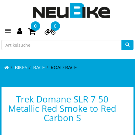
0
0
Toggle navigation
BIKES
RACE
ROAD RACE
Trek Domane SLR 7 50
Metallic Red Smoke to Red
Carbon S