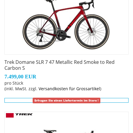
Das Domane mit seiner verborgenen
Zug-/Leitungsführung und der verborgenen
Sattelstützenklemmung zeichnet durch eine noch nie
dagewesene Integration aus.
Geschlecht: Uni
Rahmen: 800 Series OCLV Carbon, IsoSpeed, integriertes
Trek Domane SLR 7 47 Metallic Red Smoke to Red
Staufach, konisches Steuerrohr, interne Zugführung, 3S-
Carbon S
Kettenführung, Schutzblechösen, Flat Mount-
7.499,00 EUR
Scheibenbremsaufnahme, 142 x12 mm Steckachse
pro Stück
(inkl. MwSt. zzgl.
Versandkosten für Grossartikel
)
Rahmengröße: 50
Erfragen Sie einen Liefertermin im Store !
Rahmenmaterial: Carbon
Gangschaltung: Shimano Ultegra R8150 Di2, max. 34 Z. an