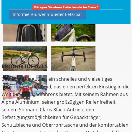
Erfragen Sie einen Liefertermin im Store !
Informieren, wenn wieder lieferbar
PRODUKTDETAILS
Das Domane AL 2 ist ein schnelles und vielseitiges
Performance-Rennrad, das einen perfekten Einstieg in die
Welt des Rennradfahrens bietet. Mit seinem Rahmen aus
Alpha Aluminium, seiner großzügigen Reifenfreiheit,
seinem Shimano Claris 8fach-Antrieb, den
Befestigungsmöglichkeiten für Gepäckträger,
Schutzbleche und Oberrohrtasche und der komfortablen