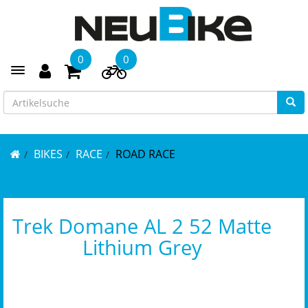
0
0
Toggle navigation
BIKES
RACE
ROAD RACE
Trek Domane AL 2 52 Matte
Lithium Grey