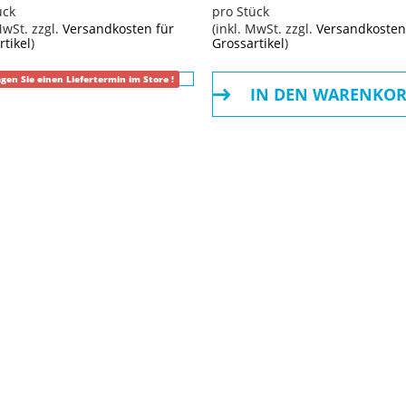
ück
pro Stück
MwSt. zzgl.
Versandkosten für
(inkl. MwSt. zzgl.
Versandkosten
rtikel
)
Grossartikel
)
an größtem Ritzel
agen Sie einen Liefertermin im Store !
IN DEN WARENKO
c, flat mount // SRAM Apex D1 hydraulic disc, flat mount
hme, abgerundet, 160 mm
c, flat mount // SRAM Apex D1 hydraulic disc, flat mount
hme, abgerundet, 160 mm