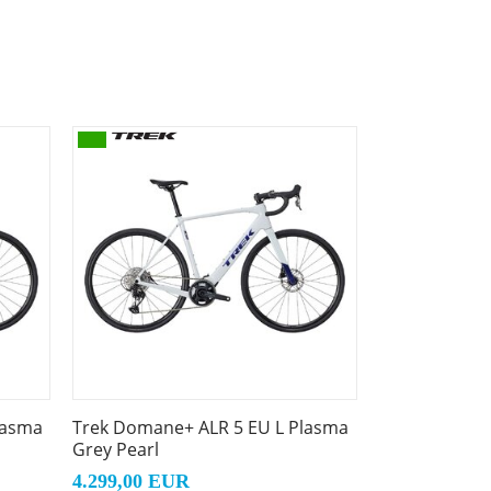
abel und souverän unterwegs.
sarmem Aluminium.
ehnte Tagestouren, schnelle Pendelfahrten
en, integrierte Aufnahme für
DH, abgeschrägte 142 x 12 mm Steckachse
lasma
Trek Domane+ ALR 5 EU L Plasma
Grey Pearl
4.299,00 EUR