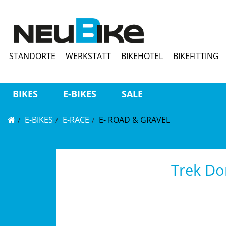
STANDORTE
WERKSTATT
BIKEHOTEL
BIKEFITTING
BIKES
E-BIKES
SALE
E-BIKES
E-RACE
E- ROAD & GRAVEL
Trek Do