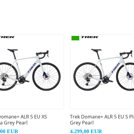
emessen) bist du auf Asphalt und leichtem Schotter komfort
en und gleichzeitig erschwinglichen Rahmen aus emission
räger, Schutzbleche und Trinkflaschen hast du für ausged
triebssystem, verborgene Schutzblechösen, Gepäckträgerös
unt Scheibenbremsaufnahme, integrierte Kettenführung, U
Domane+ ALR 5 EU XS
Trek Domane+ ALR 5 EU S P
a Grey Pearl
Grey Pearl
,00 EUR
4.299,00 EUR