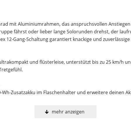
nnrad mit Aluminiumrahmen, das anspruchsvollen Anstiege
 Gruppe fährst oder lieber lange Solorunden drehst, der lauf
ex 12-Gang-Schaltung garantiert knackige und zuverlässig
rakompakt und flüsterleise, unterstützt bis zu 25 km/h und 
retgefühl.
e
0-Wh-Zusatzakku im Flaschenhalter und erweitere deinen Ak
mehr anzeigen
durance Geometrie mit einer etwas aufrechteren Sitzpositio