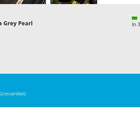
 Grey Pearl
In 
Grossartikel
)