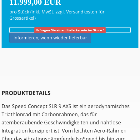
11.999,00 EUR
pro Stück (inkl. MwSt. zzgl.
Versandkosten für
Grossartikel
)
Erfragen Sie einen Liefertermin im Store !
Informieren, wenn wieder lieferbar
PRODUKTDETAILS
Das Speed Concept SLR 9 AXS ist ein aerodynamisches
Triathlonrad mit Carbonrahmen, das für
atemberaubende Geschwindigkeiten und nahtlose
Integration konzipiert ist. Vom leichten Aero-Rahmen
über das vibrationsdämpfende IsoSpeed bis hin zum