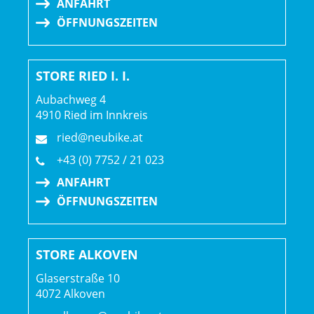
ANFAHRT
Ritzel
ÖFFNUNGSZEITEN
Anzahl Gänge: 1
STORE RIED I. I.
Schalthebel: SRAM AXS Wireless Blips, Montage an
Basislenker und Lenkeraufsatz // SRAM eTap AXS BlipBox
Aubachweg 4
4910 Ried im Innkreis
Hinterradbremse: SRAM S-900 Aero
ried@neubike.at
Max. Bremsscheibendu
+43 (0) 7752 / 21 023
ANFAHRT
Vorderradbremse: SRAM S-900 Aero
ÖFFNUNGSZEITEN
Max. Bremsscheibendu
Reifen: Bontrager R4 320, 700 x 25 mm
STORE ALKOVEN
Glaserstraße 10
Gabel: Speed Concept, Carbon, Aero-Profil, Bremse und
4072 Alkoven
Vorbau integriert