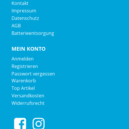
Kontakt
Sattelstütze: Speed Concept SLR, 11,5 mm oder -20 mm
Impressum
Versatz, lange Ausführung
Datenschutz
AGB
Räder: Bontrager Aeolus RSL 51, OCLV Carbon, Tubeless
Batterieentsorgung
Ready, 51 mm Profilhöhe, 100 x 12 mm-Steckachse
Bontrager Aeolus RSL 51, OCLV Carbon, Tubeless Ready,
MEIN KONTO
51 mm Profilhöhe, SRAM XD-R-Freilaufkörper,
Anmelden
142 x 12 mm-Steckachse
Registrieren
Passwort vergessen
Warenkorb
Top Artikel
Versandkosten
Widerrufsrecht