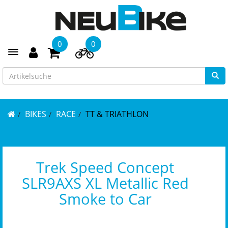
0
0
Toggle navigation
BIKES
RACE
TT & TRIATHLON
Trek Speed Concept
SLR9AXS XL Metallic Red
Smoke to Car