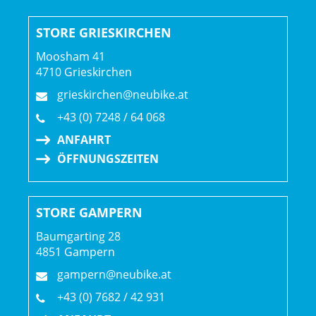
wirst mehr Spaß damit haben, wenn du die Pedale nach
deinen individuellen Anforderungen wählst. Mithilfe
STORE GRIESKIRCHEN
unseres Pedalratgebers findest du die besten Modelle
Moosham 41
passend zu deinem Fahrstil. Für maximale Kontrolle und
4710 Grieskirchen
Effizienz empfehlen wir Klickpedale.
grieskirchen@neubike.at
+43 (0) 7248 / 64 068
Geschlecht: Uni
ANFAHRT
ÖFFNUNGSZEITEN
Rahmen: 800 Series OCLV Carbon, KVF-Rohrprofil
(Kammtail Virtual Foil), T47 Innenlager, integrierte Bento
Box, integriertes Unterrohr-Staufach
STORE GAMPERN
Rahmengröße: XL
Baumgarting 28
4851 Gampern
Rahmenmaterial: Carbon
gampern@neubike.at
+43 (0) 7682 / 42 931
Gangschaltung: SRAM RED AXS E1, max. 36 Z. an größtem