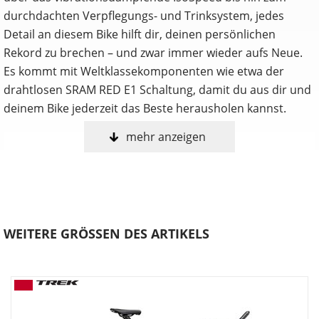
durchdachten Verpflegungs- und Trinksystem, jedes
Detail an diesem Bike hilft dir, deinen persönlichen
Rekord zu brechen – und zwar immer wieder aufs Neue.
Es kommt mit Weltklassekomponenten wie etwa der
drahtlosen SRAM RED E1 Schaltung, damit du aus dir und
deinem Bike jederzeit das Beste herausholen kannst.
mehr anzeigen
… du bei Rennen alles gibst und du von deinem
Triathlonrad dasselbe erwartest. Du willst rasend
schnellen Aero-Speed, einen drahtlosen elektronischen
SRAM RED E1 Antrieb für präzise Schaltvorgänge und
massig integriertes Zubehör für eine intuitive
WEITERE GRÖSSEN DES ARTIKELS
Flüssigkeitsversorgung und Verpflegung unterwegs.
Einen ultraleichten Rahmen aus 800 Series OCLV Carbon
samt windschnittigen KVF-Rohrprofilen (Kammtail Virtual
Foil), eine Speed Concept Carbongabel mit Aero-Profil,