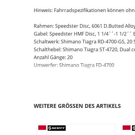
Hinweis: Fahrradspezifikationen können oh
Rahmen: Speedster Disc, 6061 D.Butted Alloy
Gabel: Speedster HMF Disc, 1 1/4´´-1 1/2´´ 
Schaltwerk: Shimano Tiagra RD-4700-GS, 20
Schalthebel: Shimano Tiagra ST-4720, Dual c
Anzahl Gänge: 20
Umwerfer: Shimano Tiagra FD-4700
Zahnkranz: Shimano CS-HG500, 10 Speed 11
Kette/Riemen:
Kurbelsatz: Shimano Tiagra FC-R4700, 50/34
Innenlager: Shimano BB-RS500-PB
Bremsen vorne: Shimano BR-R4770 Hydr.Dis
WEITERE GRÖSSEN DES ARTIKELS
Bremsen hinten: Shimano BR-R4770 Hydr.Di
Bremsscheibe vorne: Shimano RT-CL700 ro
Bremsscheibe hinten: Shimano RT-CL700 r