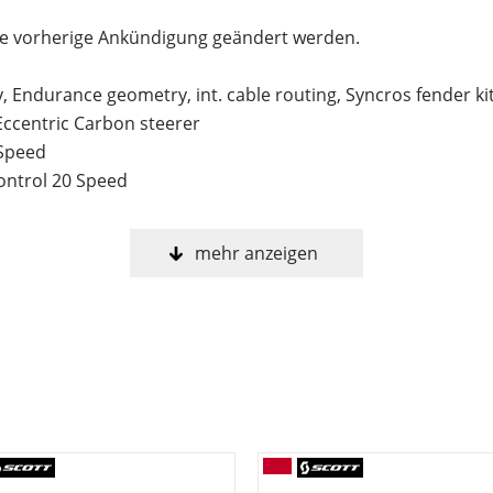
ne vorherige Ankündigung geändert werden.
, Endurance geometry, int. cable routing, Syncros fender ki
Eccentric Carbon steerer
 Speed
ontrol 20 Speed
mehr anzeigen
-34
c
sc
tor 160mm
otor 140mm