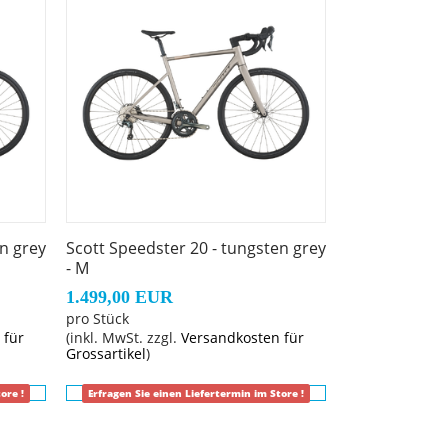
en grey
Scott Speedster 20 - tungsten grey
- M
1.499,00 EUR
pro Stück
 für
(inkl. MwSt. zzgl.
Versandkosten für
Grossartikel
)
ore !
Erfragen Sie einen Liefertermin im Store !