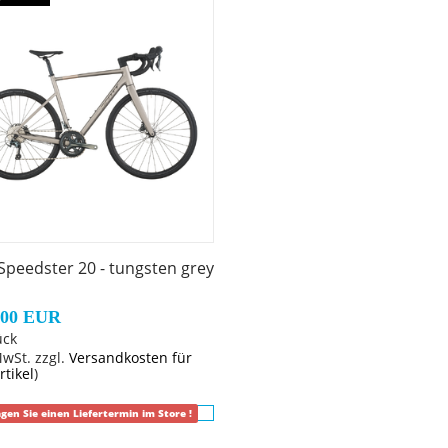
Speedster 20 - tungsten grey
,00 EUR
ück
MwSt. zzgl.
Versandkosten für
rtikel
)
agen Sie einen Liefertermin im Store !