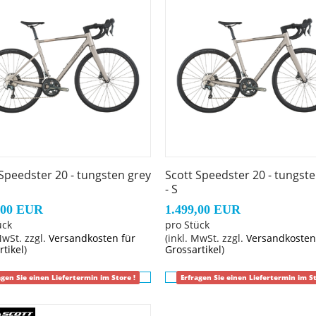
H
H
mm
1.8mm
Speedster 20 - tungsten grey
Scott Speedster 20 - tungst
- S
,00 EUR
1.499,00 EUR
ück
pro Stück
MwSt. zzgl.
Versandkosten für
(inkl. MwSt. zzgl.
Versandkosten
rtikel
)
Grossartikel
)
agen Sie einen Liefertermin im Store !
Erfragen Sie einen Liefertermin im St