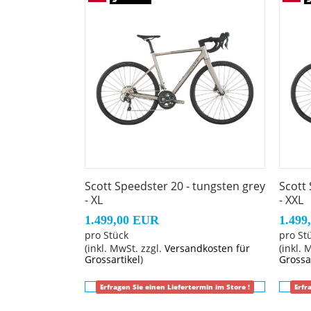
Scott Speedster 20 - tungsten grey
Scott 
- XL
- XXL
1.499,00 EUR
1.499
pro Stück
pro St
(inkl. MwSt. zzgl.
Versandkosten für
(inkl. 
Grossartikel
)
Grossa
Erfragen Sie einen Liefertermin im Store !
Erfr