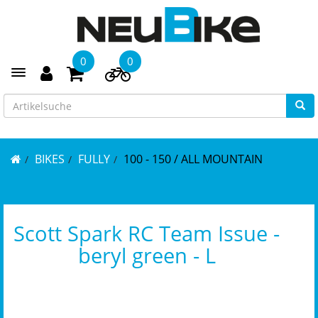
0
0
Toggle navigation
BIKES
FULLY
100 - 150 / ALL MOUNTAIN
Scott Spark RC Team Issue -
beryl green - L