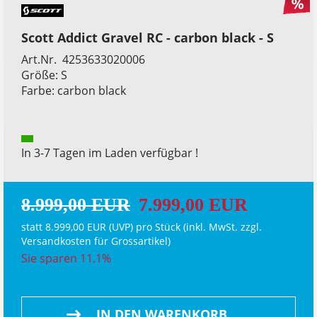
Scott Addict Gravel RC - carbon black - S
Art.Nr. 4253633020006
Größe: S
Farbe: carbon black
In 3-7 Tagen im Laden verfügbar !
8.999,00 EUR
7.999,00 EUR
statt
8.999,00 EUR
(
UVP
) pro Stück (inkl. MwSt. zzgl.
Versandkosten für Grossartikel
)
Sie sparen 11.1%
IN DEN WARENKORB