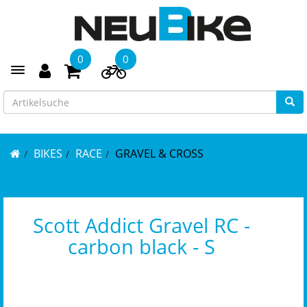
0
0
Toggle navigation
BIKES
RACE
GRAVEL & CROSS
Scott Addict Gravel RC -
carbon black - S