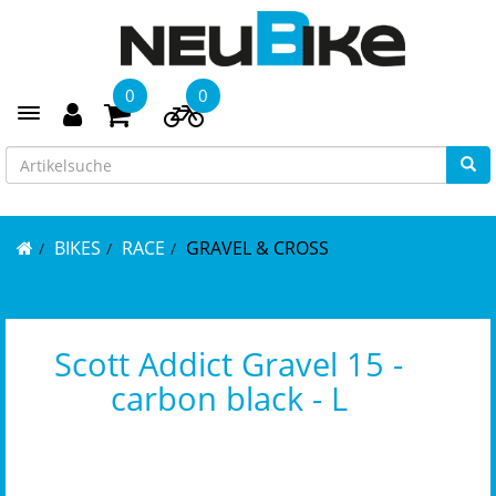
0
0
Toggle navigation
BIKES
RACE
GRAVEL & CROSS
Scott Addict Gravel 15 -
carbon black - L