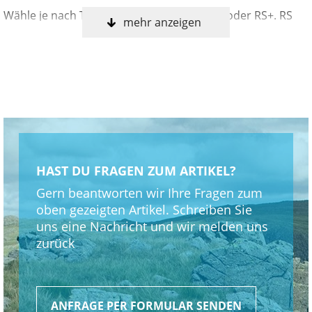
Wähle je nach Tourenprofil den Modus RS oder RS+. RS
mehr anzeigen
liefert 60 Nm für mehr Reichweite, RS+ bietet 85 Nm. Das
Rise wird im RS+-Modus ausgeliefert.
Steep 'n' Deep
Der Sattel lässt sich so weit absenken, dass er nicht im
Weg ist und du mehr Bewegungsfreiheit und Kontrolle
hast. Das Rise nimmt Vario-Sattelstützen von bis zu 240
HAST DU FRAGEN ZUM ARTIKEL?
mm auf. Lange Dropper-Posts sind alternativlos!
Gern beantworten wir Ihre Fragen zum
oben gezeigten Artikel. Schreiben Sie
Zwei Akkuoptionen
uns eine Nachricht und wir melden uns
zurück
Du hast die Wahl zwischen einem Akku mit 420 Wh und
einem mit 630 Wh. So bist du immer bestens für die Trails
ausgerüstet, die du dir vornimmst. Wenn die Tour mal
ganz lang wird, kannst du die Reichweite mit dem 210-Wh-
ANFRAGE PER FORMULAR SENDEN