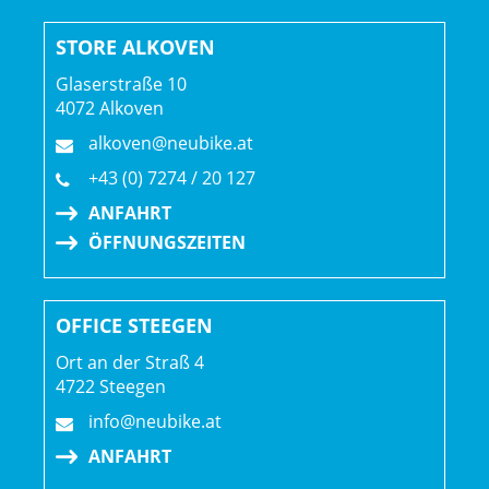
Gabel: Fox 36 Float SL Performance 140, Grip, 3-Pos,
STORE ALKOVEN
15x110
Glaserstraße 10
4072 Alkoven
Schaltwerk hinten: Shimano XT M8100 SGS Shadow Plus
alkoven@neubike.at
Kassette: Shimano CS-M7100 10-51t 12-Speed
+43 (0) 7274 / 20 127
ANFAHRT
Kette: Shimano M6100
ÖFFNUNGSZEITEN
Steuersatz: Alloy 1-1/2", Black Oxidated Bearing
OFFICE STEEGEN
Lenker: OC Mountain Control MC31, Rise20, Width 800
Ort an der Straß 4
4722 Steegen
Lenkervorbau: OC Mountain Control MC20, 0º
info@neubike.at
Lenkerband Griffe: OC Lock On
ANFAHRT