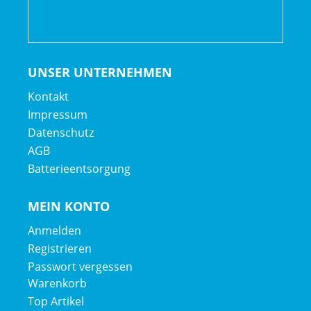
Sattel: Fizik Terra Ridon X5 145mm
Sattelstütze: OC Mountain Control MC22, 31.6mm,
Dropper
UNSER UNTERNEHMEN
Kontakt
Räder: Race Face AR 30c Tubeless Ready
Impressum
Datenschutz
Akku: Orbea Internal 630Wh
AGB
Batterieentsorgung
Motor: Shimano EP600 RS Gen2 MC
MEIN KONTO
Anmelden
Registrieren
Passwort vergessen
Warenkorb
Top Artikel