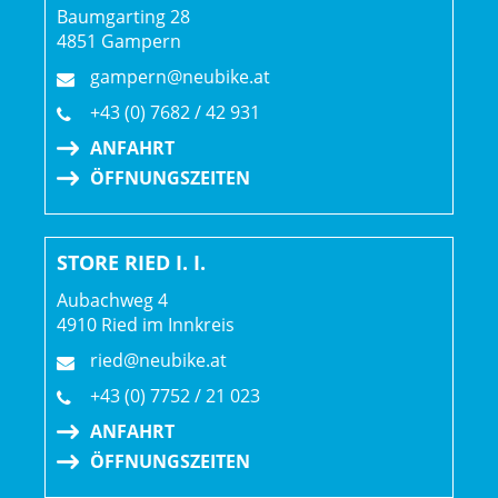
Baumgarting 28
Gangschaltung: Shimano XT M8100 SGS Shadow Plus
4851 Gampern
gampern@neubike.at
Anzahl Gänge: 12
+43 (0) 7682 / 42 931
Schalthebel: Shimano SLX M7100 I-Spec EV
ANFAHRT
ÖFFNUNGSZEITEN
Hinterradbremse: Shimano M6120 Hydraulic Disc
STORE RIED I. I.
Sekundäre Hinterradbremse: Shimano M6120 Hydraulic
Disc
Aubachweg 4
4910 Ried im Innkreis
Vorderradbremse: Shimano M6120 Hydraulic Disc
ried@neubike.at
+43 (0) 7752 / 21 023
Reifen: Schwalbe Wicked Will Evo TLE, 29x2.40 Super Race,
ANFAHRT
Soft Compound, Addix, Brown -- Schwalbe Wicked Will Evo
ÖFFNUNGSZEITEN
TLE, 29x2.40 Super Race, Speed Grip, Addix, Brown