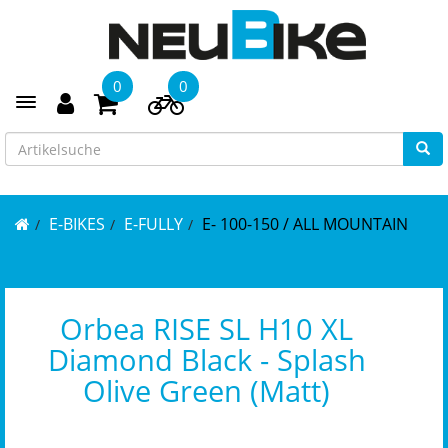
0
0
Toggle navigation
E-BIKES
E-FULLY
E- 100-150 / ALL MOUNTAIN
Orbea RISE SL H10 XL
Diamond Black - Splash
Olive Green (Matt)