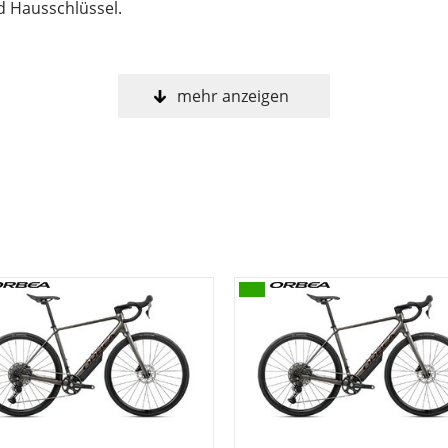
d Hausschlüssel.
mehr anzeigen
s zu kontrollieren, verringert das Gewicht, erhöht den K
die so modern sind wie unsere Carbon-Fertigungstechniken
von uns verwendete Carbonstruktur hilft, Vibrationen auf
en.