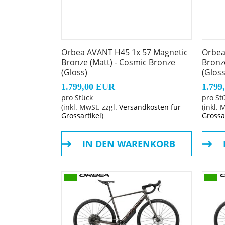
Rahmengröße: 60
Rahmenmaterial: Aluminium
Orbea AVANT H45 1x 57 Magnetic
Orbea
Bronze (Matt) - Cosmic Bronze
Bronz
Gangschaltung: Shimano Cues U6000 GS S
(Gloss)
(Gloss
1.799,00 EUR
1.799
Anzahl Gänge: 11
pro Stück
pro St
(inkl. MwSt. zzgl.
Versandkosten für
(inkl. 
Grossartikel
)
Grossa
Schalthebel: Shimano U6030
IN DEN WARENKORB
Hinterradbremse: Shimano RS405 Hydraulic
Sekundäre Hinterradbremse: Shimano RS405
Vorderradbremse: Shimano RS405 Hydraulic
Reifen: Continental Grand Prix Foldable 700