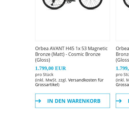
Gabel: Orbea Avant Hydro 2025, full carbon,
Schaltwerk hinten: Shimano Cues U6000 GS
Kurbelsatz: Shimano Cues U6040 40t
Orbea AVANT H45 1x 53 Magnetic
Orbea
Bronze (Matt) - Cosmic Bronze
Bronz
Kassette: Shimano CS-LG400 11-50t 11-Spee
(Gloss)
(Gloss
1.799,00 EUR
1.799
Kette: Shimano LG500
pro Stück
pro St
(inkl. MwSt. zzgl.
Versandkosten für
(inkl. 
Grossartikel
)
Grossa
Steuersatz: FSA 1-1/2" Integrated Aluminium
IN DEN WARENKORB
Lenker: OC Road Performance RP31-R, Rise 1
Lenkervorbau: OC Road Performance RP23, -