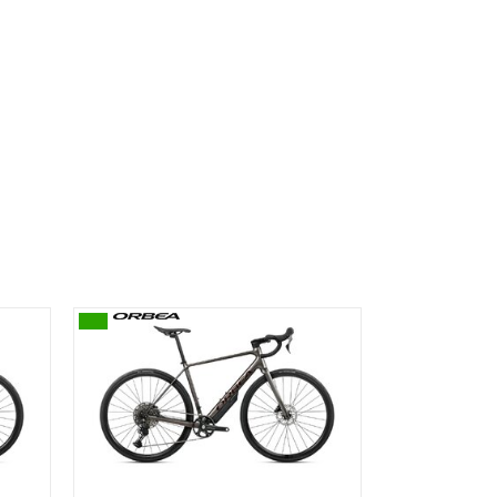
omfort und begrenzt ungewolltes Nachgeben.
, sind unsere Aluminium-Fahrräder nie nur
zunehmen, ohne die Steifigkeit beim Bremsen