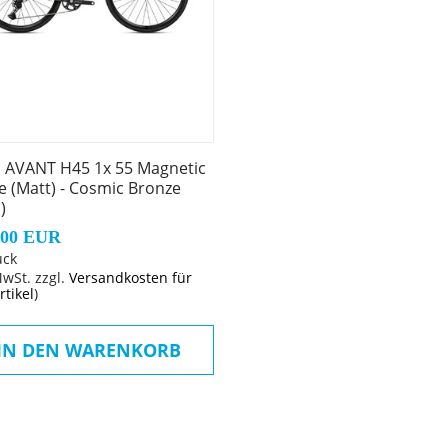
 1-1/8" - 1,5" tappered head tube compatible, Thru axle 1
 Shadow
 AVANT H45 1x 55 Magnetic
e (Matt) - Cosmic Bronze
d
)
,00 EUR
ück
MwSt. zzgl.
Versandkosten für
rtikel
)
 Cup
IN DEN WARENKORB
5, Reach 70, Drop 125
5º