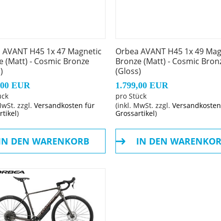
 AVANT H45 1x 47 Magnetic
Orbea AVANT H45 1x 49 Mag
e (Matt) - Cosmic Bronze
Bronze (Matt) - Cosmic Bron
hadow
)
(Gloss)
,00 EUR
1.799,00 EUR
ück
pro Stück
MwSt. zzgl.
Versandkosten für
(inkl. MwSt. zzgl.
Versandkosten
rtikel
)
Grossartikel
)
IN DEN WARENKORB
IN DEN WARENKO
 Disc
 Hydraulic Disc
 Disc
x30c