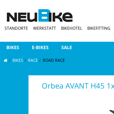
STANDORTE
WERKSTATT
BIKEHOTEL
BIKEFITTING
BIKES
E-BIKES
SALE
BIKES
RACE
ROAD RACE
Orbea AVANT H45 1x 