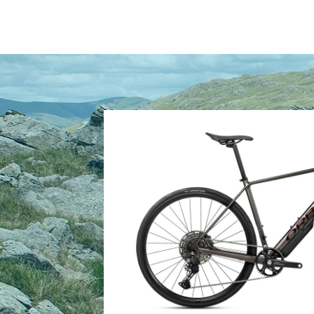
Sattel: SD 0.1 145mm
Sattelstütze: SP 0.6, Alloy, 27.2mm, Setback 
Räder: Alloy, Tubeless, 700c, 19c, 28H
Schutzblech: N/A