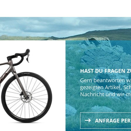
x30c
 1-1/8" - 1,5" tappered head tube compatible, Thru axle 1
S Shadow
HAST DU FRAGEN Z
Gern beantworten wi
gezeigten Artikel. Sc
d
Nachricht und wir m
 Cup
ANFRAGE PE