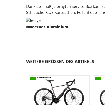
Dank der maßgefertigten Service-Box kannst 
Schläuche, CO2-Kartuschen, Reifenheber un
Modernes Aluminium
Die Form und Wandstärke unseres Aluminium
Indem wir Aluminium-Technologien nutzen, 
zweite Wahl.
WEITERE GRÖSSEN DES ARTIKELS
Carbongabel
Die OMR-Carbongabel spart Gewicht und die 
oder schnellen Kurvenfahrten einzuschränk
Geschlecht: Herren