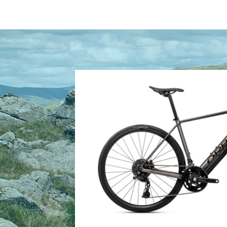
Reifen: Continental Grand Prix Foldable 700
Gabel: Orbea Avant Hydro 2025, full carbon,
Schaltwerk vorne: Shimano Cues U6030
Schaltwerk hinten: Shimano Cues U6020 SG
Kurbelsatz: Shimano Cues U6030 34x50t
Kassette: Shimano CS-LG300 11-39t 10-Spee
Kette: Shimano LG500
Steuersatz: FSA 1-1/2" Integrated Aluminium