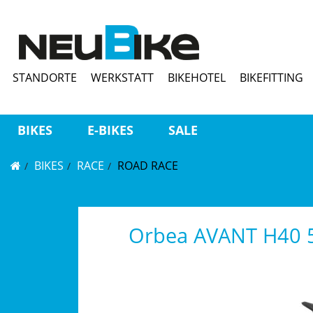
STANDORTE
WERKSTATT
BIKEHOTEL
BIKEFITTING
BIKES
E-BIKES
SALE
BIKES
RACE
ROAD RACE
Orbea AVANT H40 55