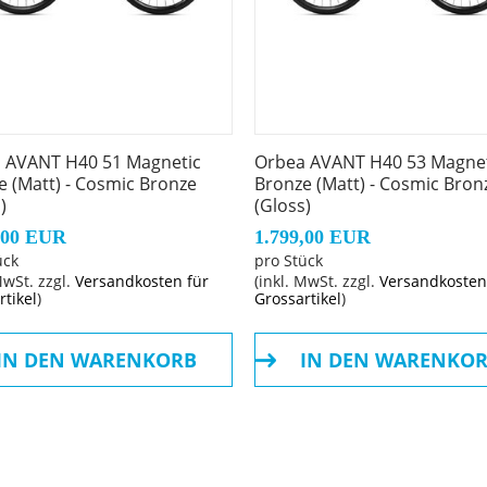
 AVANT H40 51 Magnetic
Orbea AVANT H40 53 Magnet
e (Matt) - Cosmic Bronze
Bronze (Matt) - Cosmic Bron
Shadow
)
(Gloss)
,00 EUR
1.799,00 EUR
ück
pro Stück
MwSt. zzgl.
Versandkosten für
(inkl. MwSt. zzgl.
Versandkosten
rtikel
)
Grossartikel
)
IN DEN WARENKORB
IN DEN WARENKO
 Disc
 Hydraulic Disc
 Disc