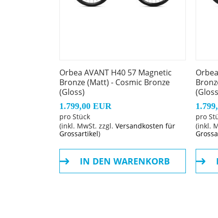
Rahmen: HYDRO
Rahmengröße: 55
Rahmenmaterial: Aluminium
Orbea AVANT H40 57 Magnetic
Orbea
Bronze (Matt) - Cosmic Bronze
Bronz
Gangschaltung: Shimano Cues U6020 SGS 
(Gloss)
(Gloss
1.799,00 EUR
1.799
Anzahl Gänge: 10
pro Stück
pro St
(inkl. MwSt. zzgl.
Versandkosten für
(inkl. 
Grossartikel
)
Grossa
Schalthebel: Shimano U6030
IN DEN WARENKORB
Hinterradbremse: Shimano U6030 Hydraulic
Sekundäre Hinterradbremse: Shimano U6030
Vorderradbremse: Shimano U6030 Hydraulic