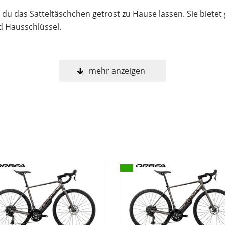
du das Satteltäschchen getrost zu Hause lassen. Sie bietet 
d Hausschlüssel.
mehr anzeigen
s zu kontrollieren, verringert das Gewicht, erhöht den K
die so modern sind wie unsere Carbon-Fertigungstechniken
von uns verwendete Carbonstruktur hilft, Vibrationen auf
en.