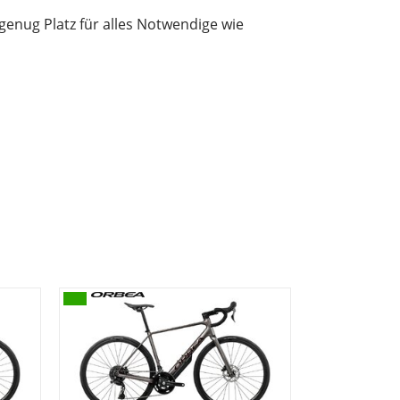
genug Platz für alles Notwendige wie
omfort und begrenzt ungewolltes Nachgeben.
, sind unsere Aluminium-Fahrräder nie nur
zunehmen, ohne die Steifigkeit beim Bremsen