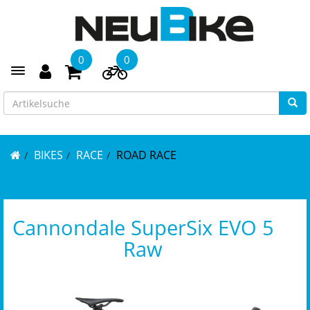
0
0
Toggle navigation
BIKES
RACE
ROAD RACE
Cannondale SuperSix EVO 5
Raw