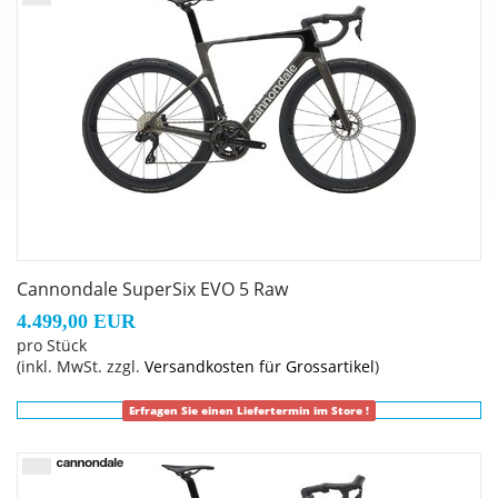
45mm depth
Speichen
: 2:1 aero bladed direct pull
Schalthebel
: Shimano 105 Di2 R7170, wireless, 2x12-
speed
Sattel
: Fizik Vento Antares R7, 140mm
Sattelstütze
: Cannondale C1 Aero 40 Carbon V2, 0mm
offset (44-54cm), 15mm offset (56-61cm)
Lenkervorbau
: Cannondale C1 Conceal, Alloy, 31.8, -6°:
80mm (44cm), 90mm (48-52cm), 100mm (54-56cm),
110mm (58-61cm)
Cannondale SuperSix EVO 5 Raw
4.499,00 EUR
pro Stück
(inkl. MwSt. zzgl.
Versandkosten für Grossartikel
)
Erfragen Sie einen Liefertermin im Store !