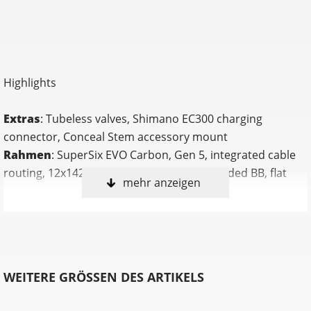
Highlights
Extras
: Tubeless valves, Shimano EC300 charging
connector, Conceal Stem accessory mount
Rahmen
: SuperSix EVO Carbon, Gen 5, integrated cable
routing, 12x142 thru-axle, BSA 68mm threaded BB, flat
mehr anzeigen
mount disc, integrated seat binder, UDH
Kurbelsatz
: Shimano 105 7100, 50/34: 165mm (44-50cm),
170mm (52-56cm), 172.5 (58-61cm)
Innenlager
: Shimano BB-RS500, BSA 68
Gabel
: SuperSix EVO Carbon, Gen 5, integrated crown
WEITERE GRÖSSEN DES ARTIKELS
race, 12x100mm thru-axle, flat mount disc, internal
routing, 1-1/8" to 1-1/4" Delta steerer, 55mm offset (44-