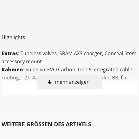
Highlights
Extras
: Tubeless valves, SRAM AXS charger, Conceal Stem
accessory mount
Rahmen
: SuperSix EVO Carbon, Gen 5, integrated cable
routing, 12x142 thru-axle, BSA 68mm threaded BB, flat
mehr anzeigen
mount disc, integrated seat binder, UDH
Kurbelsatz
: SRAM Rival AXS, 48/35: 165mm (44-50cm),
170mm (52-56cm), 172.5 (58-61cm)
Innenlager
: SRAM DUB BSA
Gabel
: SuperSix EVO Carbon, Gen 5, integrated crown
WEITERE GRÖSSEN DES ARTIKELS
race, 12x100mm thru-axle, flat mount disc, internal
routing, 1-1/8" to 1-1/4" Delta steerer, 55mm offset (44-