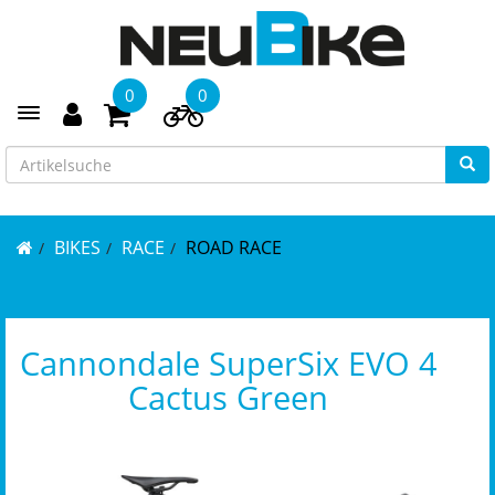
0
0
Toggle navigation
BIKES
RACE
ROAD RACE
Cannondale SuperSix EVO 4
Cactus Green