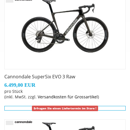
45mm depth, 24h, tubeless ready
Speichen
: DT Swiss Competition
Schalthebel
: SRAM Force AXS, 2x12-speed
Sattel
: Fizik Vento Antares R5, S-Alloy rails, 140mm
Sattelstütze
: Cannondale C1 Aero 40 Carbon V2, 0mm
offset (44-54cm), 15mm offset (56-61cm)
Lenkervorbau
: Cannondale C1 Conceal, Alloy, 31.8, -6°:
80mm (44cm), 90mm (48-52cm), 100mm (54-56cm),
110mm (58-61cm)
Cannondale SuperSix EVO 3 Raw
6.499,00 EUR
pro Stück
(inkl. MwSt. zzgl.
Versandkosten für Grossartikel
)
Erfragen Sie einen Liefertermin im Store !