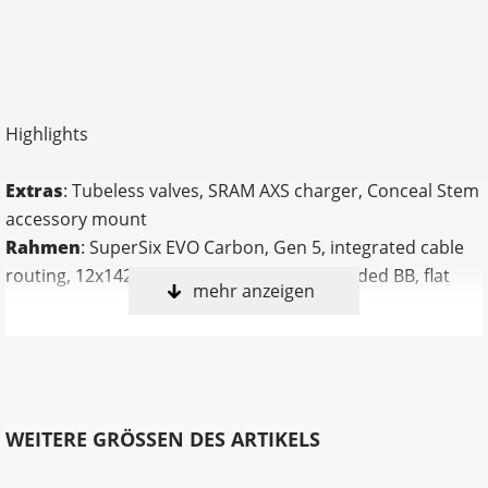
Highlights
Extras
: Tubeless valves, SRAM AXS charger, Conceal Stem
accessory mount
Rahmen
: SuperSix EVO Carbon, Gen 5, integrated cable
routing, 12x142 thru-axle, BSA 68mm threaded BB, flat
mehr anzeigen
mount disc, integrated seat binder, UDH
Kurbelsatz
: SRAM Force AXS, 48/35: 165mm (44-50cm),
170mm (52-56cm), 172.5 (58-61cm)
Innenlager
: SRAM DUB BSA
Gabel
: SuperSix EVO Carbon, Gen 5, integrated crown
WEITERE GRÖSSEN DES ARTIKELS
race, 12x100mm thru-axle, flat mount disc, internal
routing, 1-1/8" to 1-1/4" Delta steerer, 55mm offset (44-