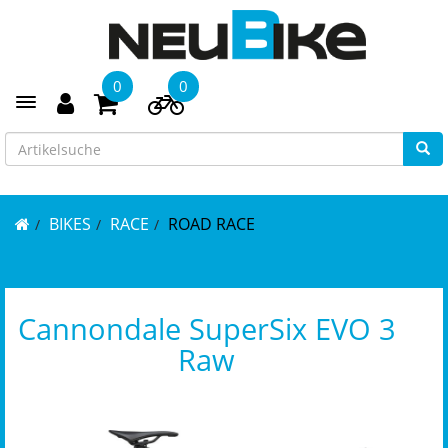
0
0
Toggle navigation
BIKES
RACE
ROAD RACE
Cannondale SuperSix EVO 3
Raw