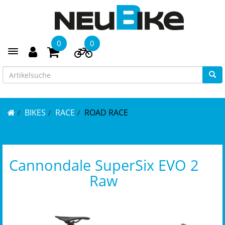
0
0
Toggle navigation
BIKES
RACE
ROAD RACE
Cannondale SuperSix EVO 2
Raw