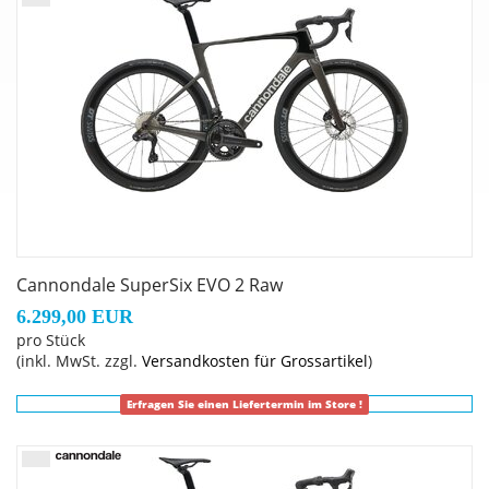
45mm depth, 24h, tubeless ready
Speichen
: DT Swiss Competition
Schalthebel
: Shimano Ultegra Di2 R8170, wireless, 2x12-
speed
Sattel
: Fizik Vento Antares R5, S-Alloy rails, 140mm
Sattelstütze
: Cannondale C1 Aero 40 Carbon V2, 0mm
offset (44-54cm), 15mm offset (56-61cm)
Lenkervorbau
: Cannondale C1 Conceal, Alloy, 31.8, -6°:
80mm (44cm), 90mm (48-52cm), 100mm (54-56cm),
110mm (58-61cm)
Cannondale SuperSix EVO 2 Raw
6.299,00 EUR
pro Stück
(inkl. MwSt. zzgl.
Versandkosten für Grossartikel
)
Erfragen Sie einen Liefertermin im Store !