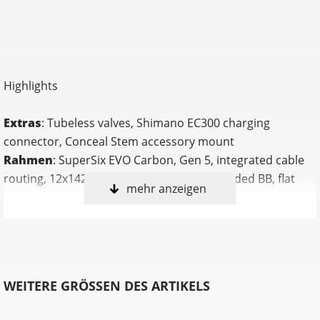
Highlights
Extras
: Tubeless valves, Shimano EC300 charging
connector, Conceal Stem accessory mount
Rahmen
: SuperSix EVO Carbon, Gen 5, integrated cable
routing, 12x142 thru-axle, BSA 68mm threaded BB, flat
mehr anzeigen
mount disc, integrated seat binder, UDH
Kurbelsatz
: Shimano Ultegra R8100, 52/36: 165mm (44-
50cm), 170mm (52-56cm), 172.5 (58-61cm)
Innenlager
: Shimano BB-RS500, BSA 68
Gabel
: SuperSix EVO Carbon, Gen 5, integrated crown
WEITERE GRÖSSEN DES ARTIKELS
race, 12x100mm thru-axle, flat mount disc, internal
routing, 1-1/8" to 1-1/4" Delta steerer, 55mm offset (44-