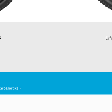
k
Erf
Grossartikel
)