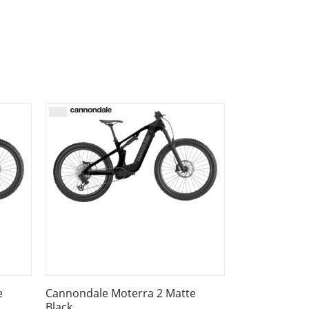
le downtube battery, alloy skid plate,
” – 1.8” tapered headtube, 40mm two-bolt
ered steerer, 44mm offset
6-bolt
x2.4", Enduro Soft Black Foldable
e
Cannondale Moterra 2 Matte
Black