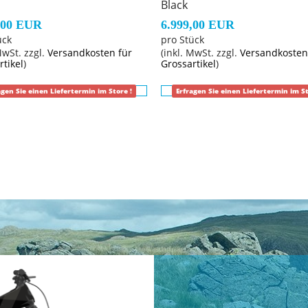
Black
,00 EUR
6.999,00 EUR
ück
pro Stück
MwSt. zzgl.
Versandkosten für
(inkl. MwSt. zzgl.
Versandkosten
rtikel
)
Grossartikel
)
agen Sie einen Liefertermin im Store !
Erfragen Sie einen Liefertermin im St