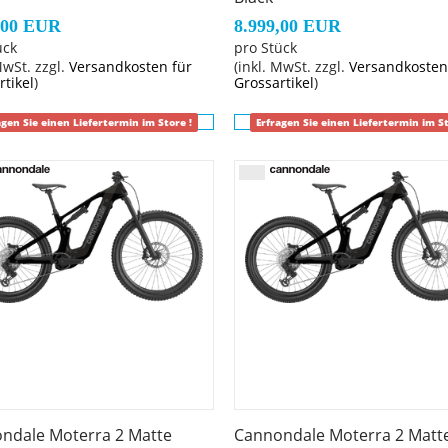
h, tubeless ready
,00 EUR
8.999,00 EUR
ück
pro Stück
ss, 11-speed
MwSt. zzgl.
Versandkosten für
(inkl. MwSt. zzgl.
Versandkosten
, S-Alloy Mobius rail
rtikel
)
Grossartikel
)
 internal routing, 34.9, 150mm (S), 170mm (M), 200mm (L)
agen Sie einen Liefertermin im Store !
Erfragen Sie einen Liefertermin im St
/ integrated display mount, 3D Forged 6061 Alloy, 1-1/8", 
ndale Moterra 2 Matte
Cannondale Moterra 2 Matt