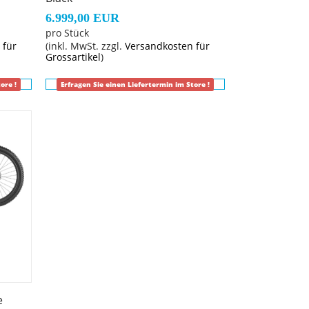
6.999,00 EUR
pro Stück
 für
(inkl. MwSt. zzgl.
Versandkosten für
Grossartikel
)
, 230mm (XL)
ore !
Erfragen Sie einen Liefertermin im Store !
45mm, 0°
e