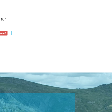
 für
ore !