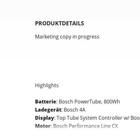
PRODUKTDETAILS
Marketing copy in progress
Highlights
Batterie
: Bosch PowerTube, 800Wh
Ladegerät
: Bosch 4A
Display
: Top Tube System Controller w/ Bo
Motor
: Bosch Performance Line CX
Extras
: Fillmore Tubeless Valves, Bosch P