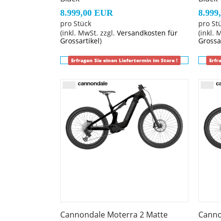
Felgen
: Reserve 30|HD AL, 30mm inner widt
Speichen
8.999,00 EUR
: Sapim Race
8.999
pro Stück
pro St
Schalthebel
: Shimano XT Di2 M8250, wirele
(inkl. MwSt. zzgl.
Versandkosten für
(inkl. 
Sattel
: Fizik Terra Aidon X5, 145mm, Wingflex
Grossartikel
)
Grossa
Sattelstütze
: Cannondale DownLow Dropper,
Erfragen Sie einen Liefertermin im Store !
Erfr
Lenkervorbau
: Cannondale Trail HeadsUp w
Cannondale Moterra 2 Matte
Canno