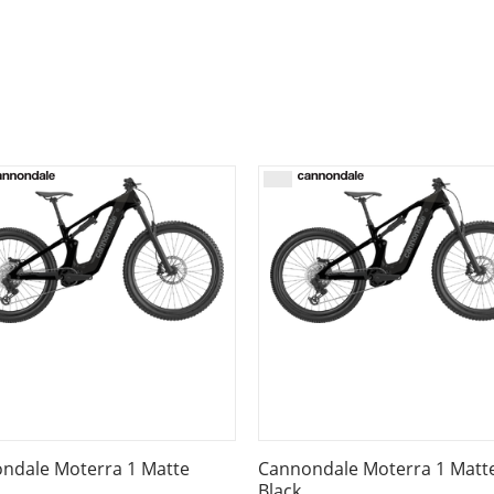
m travel, Proportional Response Tuned Suspension, removab
8x12mm thru-axle, UDH, 200mm native post mount brake, 1.5
 55mm chainline, 160mm, 34T
2 Damper, Kashima coating, 15x110mm Kabolt thru-axle, tap
draulic disc, 203/203mm MDR-S rotors, 2.5mm
 disc
 11-speed, (E-System powered)
11-50, 11-speed
pos adj, EVOL LV, 230x62.5mm
n, 35mm clamp, 30mm rise, 8° sweep, 5° rise, 780mm
earings
 / (R) DT Swiss 370 LN Ratchet System, 12x148mm thru-axle, 
, Enduro Soft Black Foldable / (R) Continental Kryptotal-R, 29
ndale Moterra 1 Matte
Cannondale Moterra 1 Matt
Black