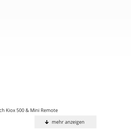
sch Kiox 500 & Mini Remote
mehr anzeigen
owerMore range extender compatible