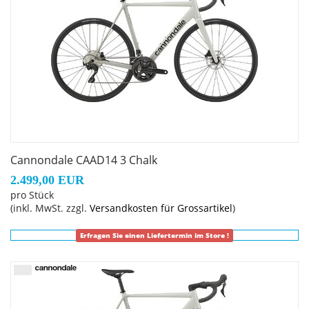
Sattel
: Prologo Nago RS STN
Sattelstütze
: Cannondale 3, 6061 Alloy, 27.2x350mm,
11mm offset
Lenkervorbau
: Cannondale C1 Conceal, Alloy, 31.8, -6°:
80mm (44cm), 90mm (48-52cm), 100mm (54-56cm),
110mm (58-61cm)
Cannondale CAAD14 3 Chalk
2.499,00 EUR
pro Stück
(inkl. MwSt. zzgl.
Versandkosten für Grossartikel
)
Erfragen Sie einen Liefertermin im Store !