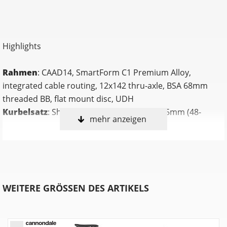
Highlights
Rahmen
: CAAD14, SmartForm C1 Premium Alloy,
integrated cable routing, 12x142 thru-axle, BSA 68mm
threaded BB, flat mount disc, UDH
Kurbelsatz
: Shimano 105 R7100, 50/34: 165mm (48-
mehr anzeigen
51cm), 170mm (54-56cm) 172.5mm (58-61cm)
Innenlager
: Shimano BB-RS500, BSA 68
Gabel
: CAAD14, full carbon, 1-1/8" to 1-1/2" Delta Steerer,
integrated crown race, 12x100mm thru-axle, flat mount
disc, internal routing, 55mm offset (44-54cm), 45mm
WEITERE GRÖSSEN DES ARTIKELS
offset (56-61cm)
Kette
: Shimano 105 7100, 12-speed
Bremsen
: Shimano 105 R7170 hydraulic disc, 160/160mm