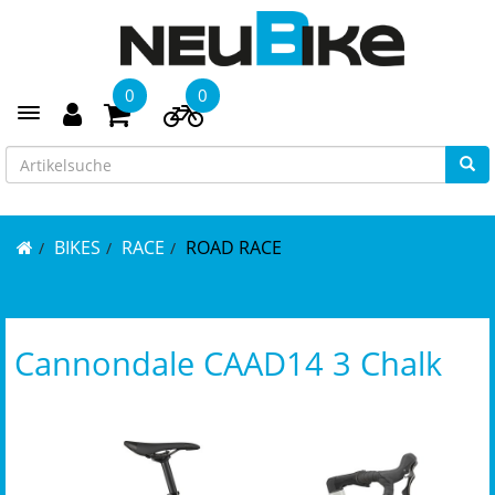
0
0
Toggle navigation
BIKES
RACE
ROAD RACE
Cannondale CAAD14 3 Chalk