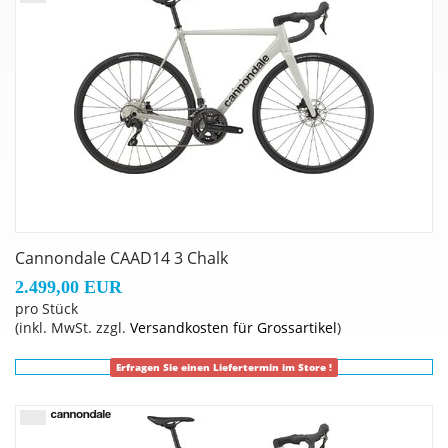
RT70 rotors
Bremshebel
: Shimano 105 R7100 hydraulic disc
Umwerfer vorne
: Shimano 105 7100
Umwerfer hinten
: Shimano 105 7100, 12-speed
Kassette
: Shimano 105 R7100, 11-34, 12-speed
Lenker
: Vision Trimax Compact: 400mm (48-51), 420mm
(54-56cm), 440mm (58-61)
Steuersatz
: Integrated, 1-1/8" - 1.5"
Griffe
: Cannondale Bar Tape, 3.5mm
Nabe
: Shimano TC500, centerlock, (F) 12x100mm, (R)
Cannondale CAAD14 3 Chalk
12x142mm
2.499,00 EUR
Pedale
: Not included
pro Stück
Reifen
: Vittoria Zaffiro, 700x28c
(inkl. MwSt. zzgl.
Versandkosten für Grossartikel
)
Felgen
: Cannondale RD 2.0 Disc, double wall w/ eyelet,
28h
Erfragen Sie einen Liefertermin im Store !
Speichen
: Stainless Steel, 14g
Schalthebel
: Shimano 105 R7100, 2x12-speed