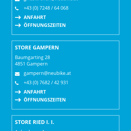
Max. Bremsscheibendu
+43 (0) 7248 / 64 068
ANFAHRT
Vorderradbremse: Hydraulische Scheibenbremse
ÖFFNUNGSZEITEN
Shimano MT200 // Hydraulische Scheibenbremse
Shimano MT200
Shimano RT10, Center Lock-Scheibenaufnahme, 160 mm
STORE GAMPERN
// Shimano RT10, Center Lock-Scheibenaufnahme,
160 mm
Baumgarting 28
4851 Gampern
Max. Bremsscheibendu
gampern@neubike.at
Reifen: Bontrager Sainte-Anne Pro XR, Tubeless-Ready,
+43 (0) 7682 / 42 931
Zweikomponenten-Mischung, Aramidwulstkern, 60 TPI, 29
ANFAHRT
x 2.20
ÖFFNUNGSZEITEN
Gabel: RockShox Judy GOLD, Solo Air Luftfeder, TurnKey-
Lockout, konischer Gabelschaft, 42 mm Vorbiegung,
STORE RIED I. I.
Boost110, 15 mm Maxle Stealth Achse, 120 mm Federweg