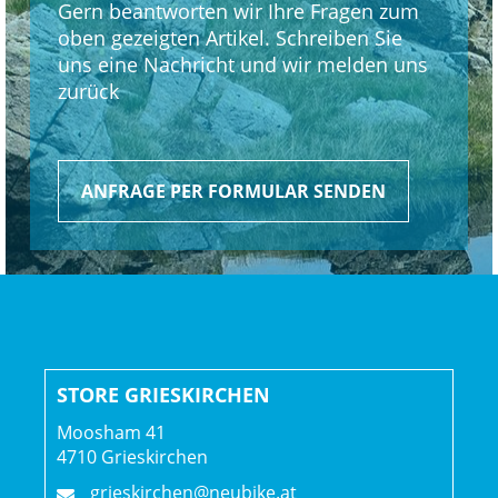
Gern beantworten wir Ihre Fragen zum
oben gezeigten Artikel. Schreiben Sie
Rahmengröße: ML
uns eine Nachricht und wir melden uns
zurück
Rahmenmaterial: Carbon
Gangschaltung: Shimano Deore M6100, langer Käfig
ANFRAGE PER FORMULAR SENDEN
Anzahl Gänge: 1
Schalthebel: Shimano Deore M6100, 12fach
Hinterradbremse: Hydraulische Scheibenbremse
Shimano MT200 // Hydraulische Scheibenbremse
STORE GRIESKIRCHEN
Shimano MT200
Shimano RT10, Center Lock-Scheibenaufnahme, 160 mm
Moosham 41
// Shimano RT10, Center Lock-Scheibenaufnahme,
4710 Grieskirchen
160 mm
grieskirchen@neubike.at