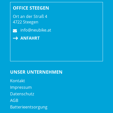
Länge
OFFICE STEEGEN
Ort an der Straß 4
Lenkerband Griffe: Trek Line Comp,
4722 Steegen
Nylonschraubklemmung
info@neubike.at
ANFAHRT
Sattel: Verse Short, CrMo-Streben, 145 mm Breite
Sattelstütze: Bontrager Line Dropper, 150 mm Hub,
MaxFlow, interne Zugführung, 31,6 mm, 410 mm Länge
UNSER UNTERNEHMEN
Räder: Bontrager Kovee, Hohlkammerfelge, Tubeless
Ready, 28-Loch, 23 mm Innenweite, Presta-Ventil
Kontakt
Shimano TC500, Aluminium, Center Lock-
Impressum
Scheibenaufnahme, 110 x 15 mm Steckachse
Datenschutz
Shimano TC500, Aluminium, Center Lock-
AGB
Scheibenaufnahme, 148 x 12 mm Steckachse
Batterieentsorgung