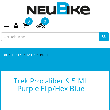
0
0
Toggle navigation
BIKES
MTB
PRO
Trek Procaliber 9.5 ML
Purple Flip/Hex Blue