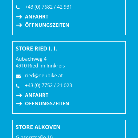
Gangschaltung: Shimano CUES U6000 GS
+43 (0) 7682 / 42 931
ANFAHRT
Anzahl Gänge: 1
ÖFFNUNGSZEITEN
Schalthebel: Shimano U6000, 10fach
STORE RIED I. I.
Hinterradbremse: Tektro, Center Lock, 203 mm
Aubachweg 4
Max. Bremsscheibendu
4910 Ried im Innkreis
Vorderradbremse: Tektro, Center Lock, 203 mm
ried@neubike.at
Max. Bremsscheibendu
+43 (0) 7752 / 21 023
ANFAHRT
Reifen: Bontrager XT3 Comp, Drahtwulstkern, 30 TPI,
ÖFFNUNGSZEITEN
27.5 x 2.40
Gabel: SR Suntour XCR 34, Luftfederung, 2CR Dämpfer,
STORE ALKOVEN
hydraulischer Lockout, konischer Gabelschaft, 44 mm
Glaserstraße 10