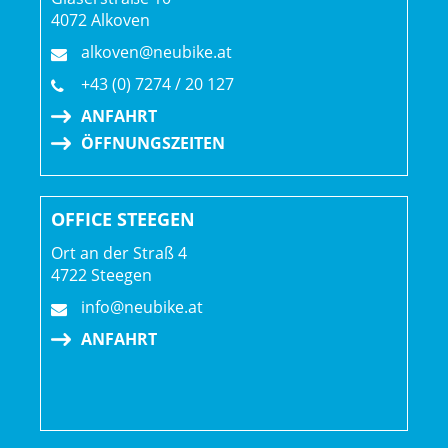
Vorbiegung, Boost110, 15 mm Schraubsteckachse,
4072 Alkoven
100 mm Federweg
alkoven@neubike.at
Schaltwerk hinten: Shimano CUES U6000 GS
+43 (0) 7274 / 20 127
ANFAHRT
Kurbelsatz: FSA Bosch CK-220, 36 Z., 165 mm
ÖFFNUNGSZEITEN
Kurbelarmlänge
Kassette: Shimano CUES LG300, LINKGLIDE, 11-48 Z.,
OFFICE STEEGEN
10fach
Ort an der Straß 4
4722 Steegen
Kette: Shimano LG500
info@neubike.at
ANFAHRT
Steuersatz: FSA IS-2, 1 1/8" oben, 1,5" unten
Lenker: Bontrager Comp, Aluminium, 31,8 mm, 40 mm
Rise, 780 mm Breite