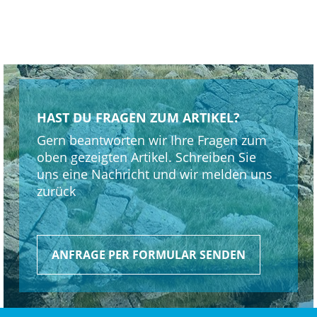
Der Bosch Performance Line CX Motor stellt
standardmäßig 85 Nm Drehmoment bereit. Mithilfe der
Bosch eBike Flow App kann dieses aber auf 120 Nm und
die Leistung auf 750 Watt erhöht werden. Das neue
Bosch CX E-System ist jetzt noch leichter, leiser und
leistungsstärker und unterstützt dich auf deinen
HAST DU FRAGEN ZUM ARTIKEL?
herausforderndsten Abenteuern mit natürlichem
Gern beantworten wir Ihre Fragen zum
Vortrieb.
oben gezeigten Artikel. Schreiben Sie
uns eine Nachricht und wir melden uns
Enorme Reichweite für epische Rides
zurück
Boschs neuer, 800 Wh starker Akku stellt sicher, dass
deine aufregendsten Abenteuer nicht vorzeitig enden
müssen, während die leichtere Akkuoption mit 600 Wh
ANFRAGE PER FORMULAR SENDEN
Kapazität das Gesamtgewicht des Bikes senkt und ein
wendigeres Handling ermöglicht.
Individualisiere dein Bike