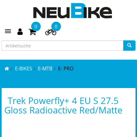
0
0
Toggle navigation
E-BIKES
E-MTB
E- PRO
Trek Powerfly+ 4 EU S 27.5
Gloss Radioactive Red/Matte