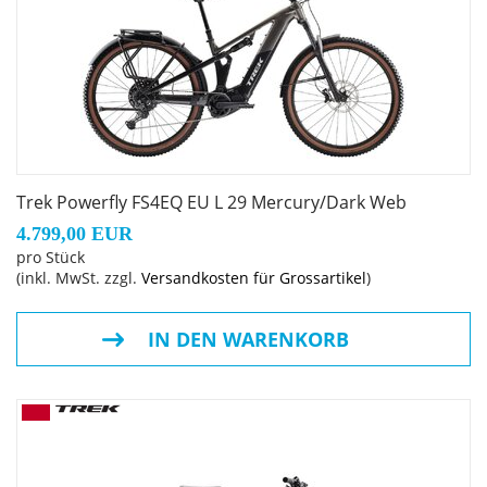
Modells – umgestellt, was zu einer erheblichen
Verringerung unseres CO2-Fußabdrucks führt.
Geschlecht: Uni
Rahmen: Alpha Platinum Aluminium, Removable
Integrated Battery (RIB 2.0), konisches Steuerrohr,
Trek Powerfly FS4EQ EU L 29 Mercury/Dark Web
geführte interne Zugverlegung, Motor Armor, per
4.799,00 EUR
Mino Link verstellbare Geometrie, verstellbares
pro Stück
Hebelverhältnis, 34,9 mm Sitzrohr, ABP, UDH,
(inkl. MwSt. zzgl.
Versandkosten für Grossartikel
)
Gepäckträger- und Schutzblechösen, Boost148, 120 mm
Federweg
IN DEN WARENKORB
Rahmengröße: S
Rahmenmaterial: Aluminium