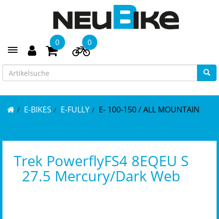
0
0
Toggle navigation
E-BIKES
E-FULLY
E- 100-150 / ALL MOUNTAIN
Trek PowerflyFS4 8EQEU S
27.5 Mercury/Dark Web