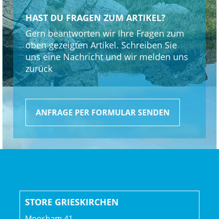
Shimano TC500, Aluminium, Center Lock-
HAST DU FRAGEN ZUM ARTIKEL?
Scheibenaufnahme, 110 x 15 mm Steckachse
Gern beantworten wir Ihre Fragen zum
Shimano TC500 Aluminium, Centerlock, 148x12 mm
oben gezeigten Artikel. Schreiben Sie
Steckachse
uns eine Nachricht und wir melden uns
zurück
Gepäckträger: MIK-kompatibler Heckgepäckträger aus
Aluminium
ANFRAGE PER FORMULAR SENDEN
Ständer: Pletscher Comp Flex 18
Schutzblech: Trek Powerfly 27.5" Custom Schutzblech //
Trek Powerfly 27.5" Custom Schutzblech
Vorderlicht: Supernova Mini 3 pure, LED, Scheinwerfer //
Supernova TL3 Mini, LED
STORE GRIESKIRCHEN
Akku: Bosch PowerTube 800 Wh, Smart System
Moosham 41