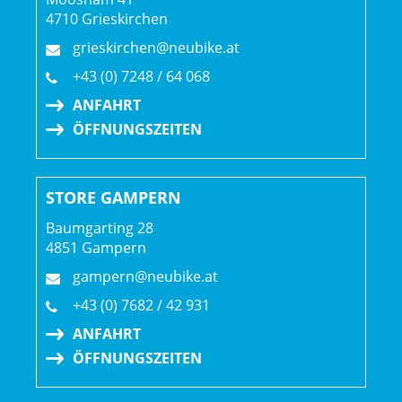
4710 Grieskirchen
Akkuposition: Akku am Rahmen
grieskirchen@neubike.at
+43 (0) 7248 / 64 068
Motor: Bosch Performance Line CX (Europa und Asien-
ANFAHRT
Pazifik: 25 km/h, USA und Rest der Welt: 32 km/h)
ÖFFNUNGSZEITEN
Motorposition: Tretlager
STORE GAMPERN
Display: Bosch Purion 200
Baumgarting 28
4851 Gampern
Displayposition: Lenker (zentral)
gampern@neubike.at
Walkassist: Ja
+43 (0) 7682 / 42 931
ANFAHRT
ÖFFNUNGSZEITEN