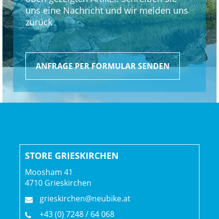
Versatz, 330 mm Länge
uns eine Nachricht und wir melden uns
zurück
Räder: Bontrager Connection, Hohlkammerfelge, 32-Loch,
20 mm Innenweite, Schrader-Ventil
Formula DC-20, Aluminium, 6-Loch-Scheibenaufnahme,
ANFRAGE PER FORMULAR SENDEN
100 x 5 mm
Formula DC-22, Aluminium, 6-Loch-Scheibenaufnahme,
8/9/10-Freilaufnabe von Shimano, 135 x 5 mm
STORE GRIESKIRCHEN
Moosham 41
4710 Grieskirchen
grieskirchen@neubike.at
+43 (0) 7248 / 64 068