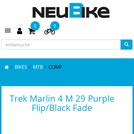
0
0
Toggle navigation
BIKES
MTB
COMP
Trek Marlin 4 M 29 Purple
Flip/Black Fade