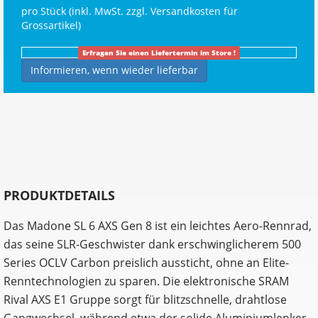
pro Stück (inkl. MwSt. zzgl.
Versandkosten für
Grossartikel
)
Erfragen Sie einen Liefertermin im Store !
Informieren, wenn wieder lieferbar
PRODUKTDETAILS
Das Madone SL 6 AXS Gen 8 ist ein leichtes Aero-Rennrad,
das seine SLR-Geschwister dank erschwinglicherem 500
Series OCLV Carbon preislich aussticht, ohne an Elite-
Renntechnologien zu sparen. Die elektronische SRAM
Rival AXS E1 Gruppe sorgt für blitzschnelle, drahtlose
Gangwechsel, während etwa der solide Aluminiumlenker