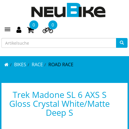
0
0
Toggle navigation
BIKES
RACE
ROAD RACE
Trek Madone SL 6 AXS S
Gloss Crystal White/Matte
Deep S