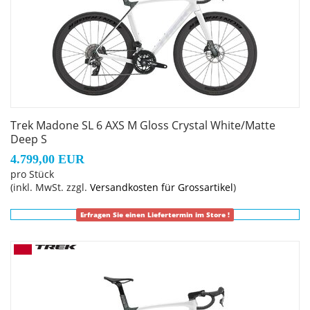
Rahmengröße: S
Rahmenmaterial: Carbon
Gangschaltung: SRAM Rival AXS, max. 36 Z. an größtem
Ritzel
Trek Madone SL 6 AXS M Gloss Crystal White/Matte
Deep S
Anzahl Gänge: 1
4.799,00 EUR
pro Stück
Schalthebel: SRAM Rival AXS E1 // SRAM Rival AXS, 12fach
(inkl. MwSt. zzgl.
Versandkosten für Grossartikel
)
Erfragen Sie einen Liefertermin im Store !
Hinterradbremse: SRAM Paceline, Center Lock
Scheibenaufnahme, abgerundet, 160 mm
Max. Bremsscheibendu
Vorderradbremse: SRAM Paceline, Center Lock