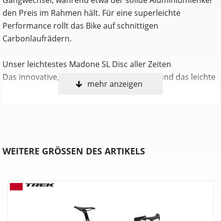
den Preis im Rahmen hält. Für eine superleichte
Performance rollt das Bike auf schnittigen
Carbonlaufrädern.
Unser leichtestes Madone SL Disc aller Zeiten
Das innovative, schnelle Aero-Rohrdesign und das leichte
mehr anzeigen
und dennoch erschwingliche 500 Series OCLV Carbon
machen die 8. Generation zu unserem leichtesten
Madone SL Disc Rahmenset aller Zeiten und zum idealen
Bike für herausfordernde Anstiege.
WEITERE GRÖSSEN DES ARTIKELS
So sieht schnell heute aus
Das revolutionäre aerodynamische Full System Foil
Rohrdesign verbessert den Luftstrom über das gesamte
Bike hinweg und hält das Gewicht für herausfordernde
Kletterpassagen niedrig. Außerdem wurde die
Konstruktion des gesamten Bikes für noch mehr Speed