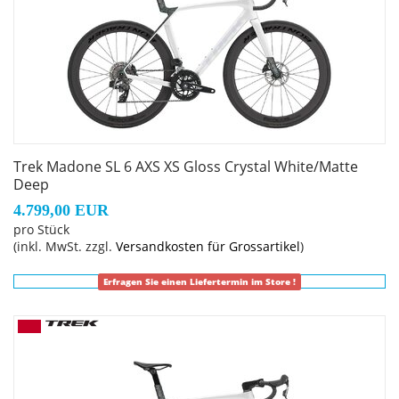
zweiteiligem Lenker/Vorbau-Design lässt sich die
Passform schnell und einfach anpassen.
Optionale aerodynamische Trinkflaschen für noch mehr
Spe
Die zusammen mit den Full System Foil Rohrformen des
Madone entwickelten RSL Aero-Trinkflaschen und
Trek Madone SL 6 AXS XS Gloss Crystal White/Matte
Flaschenhalter machen das gesamte System schneller.
Deep
4.799,00 EUR
Geschlecht: Uni
pro Stück
(inkl. MwSt. zzgl.
Versandkosten für Grossartikel
)
Rahmen: 500 Series OCLV Carbon, Full System Foil
Erfragen Sie einen Liefertermin im Store !
Rohrprofile, IsoFlow-Sitzrohr, RCS Headset System,
elektronische oder mechanische Schaltung möglich,
abnehmbare Aero-Kettenführung, T47-Innenlager,
Flat Mount Scheibenbremsaufnahme, UDH, 142 x 12 mm
Steckachse