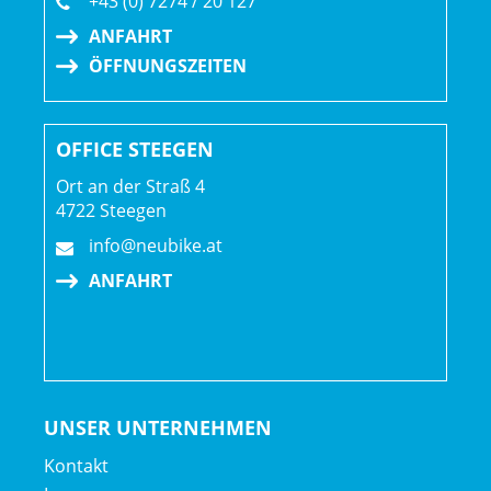
+43 (0) 7274 / 20 127
Räder: Bontrager Aeolus Pro 51, OCLV Carbon, Tubeless
ANFAHRT
Ready, 100 x 12 mm Steckachse
ÖFFNUNGSZEITEN
Bontrager Aeolus Pro 51, OCLV Carbon, Tubeless-Ready,
Shimano 11/12fach-Freilauf, 142 x 12 mm Steckachse
OFFICE STEEGEN
Ort an der Straß 4
4722 Steegen
info@neubike.at
ANFAHRT
UNSER UNTERNEHMEN
Kontakt