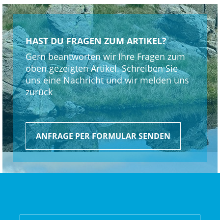
Gangschaltung: Shimano Ultegra R8150 Di2, max. 34 Z. an
größtem Ritzel
HAST DU FRAGEN ZUM ARTIKEL?
Gern beantworten wir Ihre Fragen zum
Anzahl Gänge: 1
oben gezeigten Artikel. Schreiben Sie
uns eine Nachricht und wir melden uns
Schalthebel: Shimano Ultegra R8170 Di2, 12fach //
zurück
Shimano Ultegra R8170 Di2, 12fach
Hinterradbremse: Shimano CL800, Center Lock
Scheibenaufnahme, 160 mm
ANFRAGE PER FORMULAR SENDEN
Max. Bremsscheibendu
Vorderradbremse: Shimano CL800, Center Lock
Scheibenaufnahme, 160 mm
Max. Bremsscheibendu