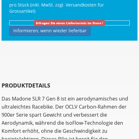
pro Stück (inkl. MwSt. zzgl.
Versandkosten für
Grossartikel
)
Erfragen Sie einen Liefertermin im Store !
Informieren, wenn wieder lieferbar
PRODUKTDETAILS
Das Madone SLR 7 Gen 8 ist ein aerodynamisches und
ultraleichtes Racebike. Der OCLV Carbon-Rahmen der
900er Serie spart Gewicht und verbessert die
Aerodynamik, während die IsoFlow-Technologie den
Komfort erhöht, ohne die Geschwindigkeit zu
beeinträchtigen. Dieses Bike ist bereit für den