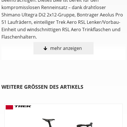
kompromisslosen Renneinsatz – dank drahtloser
Shimano Ultegra Di2 2x12-Gruppe, Bontrager Aeolus Pro
51 Laufrädern, einteiliger Trek Aero RSL Lenker/Vorbau-
Einheit und windschnittigen RSL Aero Trinkflaschen und
Flaschenhaltern.
mehr anzeigen
… Rennen ein wichtiger Bestandteil deines Lebens sind
und du ein Bike suchst, das die perfekte Kombination aus
Aerodynamik, Komfort und Gewicht bietet. Du willst einen
federleichten Rahmen, der keinerlei Kompromisse
eingeht und mit aerodynamisch optimierten Rohrprofilen
WEITERE GRÖSSEN DES ARTIKELS
und der IsoFlow-Komforttechnologie punktet. Auch auf
die Performance-Vorteile unseres hochwertigsten
Carbon-Layups, von schlauchlosen Carbonlaufrädern und
von Shimanos programmierbarer Shimano Ultegra Di2
Schaltung willst du