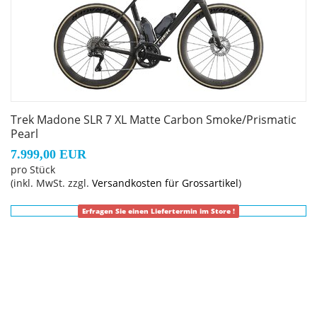
die Anpassung der Positionierung auf dem Bike, um
entweder in der Oberlenkerposition von einer besseren
Aerodynamik zu profitieren oder im Unterlenker mehr
Kraft aufs Pedal zu bringen.
RSL Aero Trinkflaschen und Flaschenhalter
Trek Madone SLR 7 XL Matte Carbon Smoke/Prismatic
Die mitgelieferten RSL Aero Trinkflaschen und
Pearl
Flaschenhalter wurden zusammen mit dem Bike
7.999,00 EUR
entwickelt, um die Madone noch schneller zu machen.
pro Stück
(inkl. MwSt. zzgl.
Versandkosten für Grossartikel
)
Geschlecht: Uni
Erfragen Sie einen Liefertermin im Store !
Rahmen: Frame: CARBON
Rahmengröße: L
Rahmenmaterial: Carbon