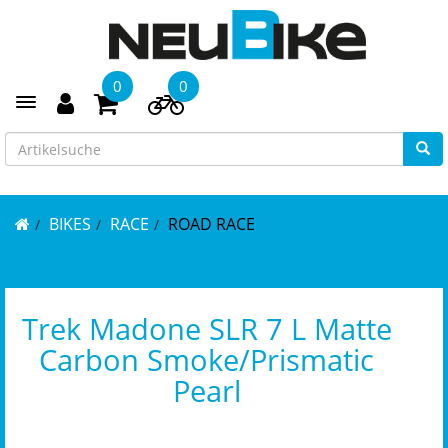
0
0
Toggle navigation
BIKES
RACE
ROAD RACE
Trek Madone SLR 7 L Matte
Carbon Smoke/Prismatic
Pearl