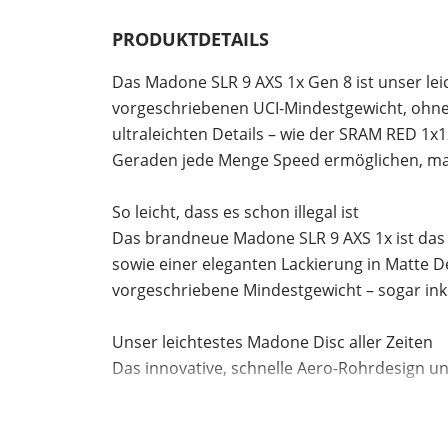
PRODUKTDETAILS
Das Madone SLR 9 AXS 1x Gen 8 ist unser leic
vorgeschriebenen UCI-Mindestgewicht, ohne 
ultraleichten Details – wie der SRAM RED 1x
Geraden jede Menge Speed ermöglichen, mac
So leicht, dass es schon illegal ist
Das brandneue Madone SLR 9 AXS 1x ist das l
sowie einer eleganten Lackierung in Matte De
vorgeschriebene Mindestgewicht – sogar ink
Unser leichtestes Madone Disc aller Zeiten
Das innovative, schnelle Aero-Rohrdesign u
Rahmenset aller Zeiten und so leicht wie d
So sieht schnell heute aus