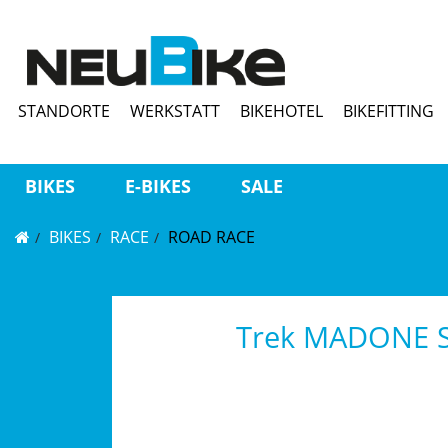
STANDORTE
WERKSTATT
BIKEHOTEL
BIKEFITTING
BIKES
E-BIKES
SALE
BIKES
RACE
ROAD RACE
Trek MADONE S