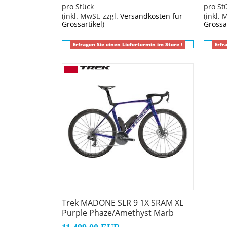
pro Stück
pro St
Geschlecht: Uni
(inkl. MwSt. zzgl.
Versandkosten für
(inkl. 
Grossartikel
)
Grossa
Rahmen: Frame: CARBON
Erfragen Sie einen Liefertermin im Store !
Erfr
Rahmengröße: S
Rahmenmaterial: Carbon
Gangschaltung: SRAM RED AXS E1, max. 36 Z.
Anzahl Gänge: 1
Schalthebel: SRAM RED AXS E1 // SRAM RED 
Hinterradbremse: Hydraulische Scheibenbr
Trek MADONE SLR 9 1X SRAM XL
SRAM Paceline X, abgerundet, Centerlock, 
Purple Phaze/Amethyst Marb
Max. Bremsscheibendu