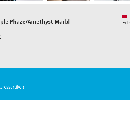
rple Phaze/Amethyst Marbl
Erf
E
Grossartikel
)