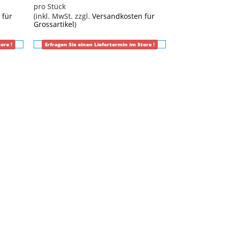
pro Stück
 für
(inkl. MwSt. zzgl.
Versandkosten für
Grossartikel
)
ore !
Erfragen Sie einen Liefertermin im Store !