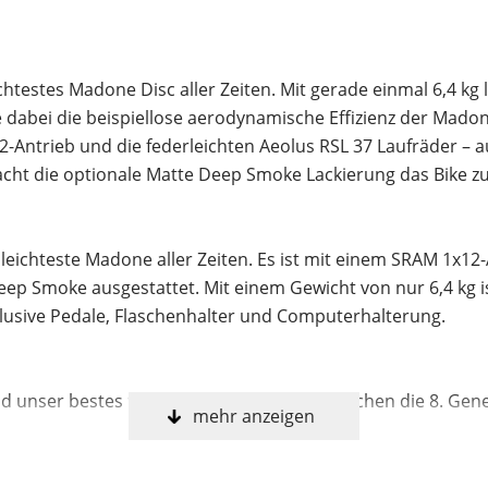
htestes Madone Disc aller Zeiten. Mit gerade einmal 6,4 kg 
dabei die beispiellose aerodynamische Effizienz der Mado
12-Antrieb und die federleichten Aeolus RSL 37 Laufräder –
ht die optionale Matte Deep Smoke Lackierung das Bike zu
eichteste Madone aller Zeiten. Es ist mit einem SRAM 1x12-
ep Smoke ausgestattet. Mit einem Gewicht von nur 6,4 kg ist
lusive Pedale, Flaschenhalter und Computerhalterung.
nd unser bestes 900 Series OCLV Carbon machen die 8. Gen
mehr anzeigen
as Émonda Rahmenset.