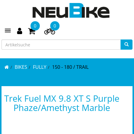
0
0
Toggle navigation
BIKES
FULLY
150 - 180 / TRAIL
Trek Fuel MX 9.8 XT S Purple
Phaze/Amethyst Marble