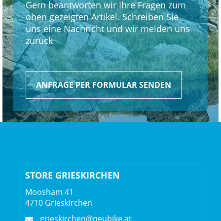
Gern beantworten wir Ihre Fragen zum
Schaltwerk hinten: Shimano XT M8100, langer Käfig
oben gezeigten Artikel. Schreiben Sie
uns eine Nachricht und wir melden uns
Kurbelsatz: Shimano XT M8120, 30 Z., 55 mm Kettenlinie,
zurück
170 mm Kurbelarmlänge
Shimano BB-MT501, BSA-Gewinde
ANFRAGE PER FORMULAR SENDEN
Kassette: Shimano XT M8200, 10-51 Z., 12fach
Kette: Shimano Ultegra/XT M8100
Lenker: Race Face ERA, Carbon, 35 mm, 27,5 mm Rise,
800 mm Breite
STORE GRIESKIRCHEN
Lenkervorbau: Bontrager Elite, 35 mm, 0 Grad, 45 mm
Länge
Moosham 41
4710 Grieskirchen
Lenkerband Griffe: Trek Line Elite, Schraubklemmung
grieskirchen@neubike.at