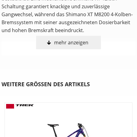
Schaltung garantiert knackige und zuverlässige
Gangwechsel, während das Shimano XT M8200 4-Kolben-
Bremssystem mit seiner ausgezeichneten Dosierbarkeit
und hohen Bremskraft beeindruckt.
mehr anzeigen
Anpassen, shredden, wiederholen
Nur du selbst weißt, welche Features ein Trailbike perfekt
für dich machen. Deshalb ist das Fuel in drei umfangreich
anpassbaren Konfigurationen erhältlich. Wähle entweder
die Allrounder-Fähigkeiten des EX, die agile Verspieltheit
WEITERE GRÖSSEN DES ARTIKELS
des MX oder die schluckfreudige Downhill-Performance
des LX.
Verstellbare Progression
Möchtest du mehr Durchschlagwiderstand bei
unverändertem Ansprechverhalten auf kleine Stöße?
Dreh den Chip in der unteren Dämpferaufnahme für eine