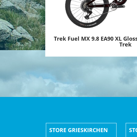
EXO+ Karkasse, MAXXTERRA, faltbarer Wulstke
Gabel: FOX Factory 36, Float EVOL Luftfede
Schaltwerk hinten: SRAM Eagle 90, T-Type
Trek Fuel MX 9.8 EA90 XL Glo
Trek
Kurbelsatz: SRAM Eagle 90, DUB, Stahlketten
SRAM DUB MTB Wide, 73 mm, BSA-Gewinde
Kassette: SRAM Eagle XS-1275, T-Type, 10-52 
Kette: SRAM GX Eagle, T-Type, 12fach
Lenker: Race Face ERA, Carbon, 35 mm, 27,5
Lenkervorbau: Bontrager Elite, 35 mm, 0 Gr
STORE GRIESKIRCHEN
ST