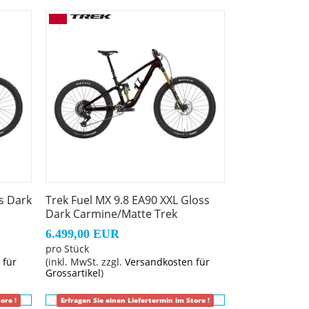
als auch den Carbonmodellen des Fuel. Und
r, Rahmentaschen und vieles mehr.
oneinander auf Beschleunigungs- und
ss Dark
Trek Fuel MX 9.8 EA90 XXL Gloss
Dark Carmine/Matte Trek
führte interne Zug- und Leitungsverlegung,
tle-Protektor, BSA 73, ISCG 05, ABP, UDH,
6.499,00 EUR
pro Stück
 für
(inkl. MwSt. zzgl.
Versandkosten für
Grossartikel
)
ore !
Erfragen Sie einen Liefertermin im Store !