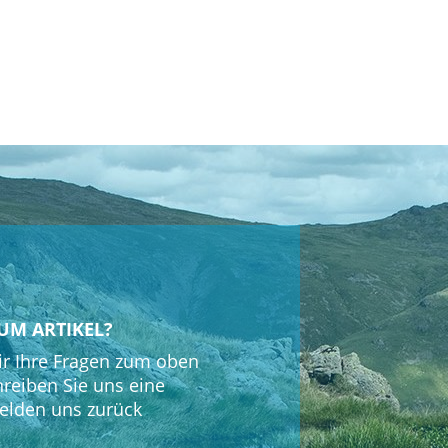
hydraulische 4-Kolben-Scheibenbremse
UM ARTIKEL?
hydraulische 4-Kolben-Scheibenbremse
r Ihre Fragen zum oben
hreiben Sie uns eine
elden uns zurück
Maxxis Minion DHR II, Tubeless-Ready, 3C,