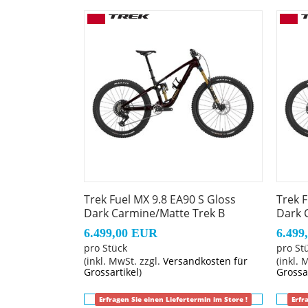
Verstaue Werkzeug und andere wichtige Uten
dank der praktischen Aufnahmepunkte am 
Frisches Rahmendesign
Der neue Rahmen des Fuel bietet ausreichen
Active Braking Pivot
Active Braking Pivot erlaubt unseren Ingen
Bremskräfte reagiert. Das vermittelt dir in 
Geschlecht: Uni
Trek Fuel MX 9.8 EA90 S Gloss
Trek 
Dark Carmine/Matte Trek B
Dark 
Rahmen: OCLV Mountain Carbon, integriertes 
austauschbarer Aluminiumumlenkhebel, aust
6.499,00 EUR
6.499
pro Stück
pro St
Boost148, anpassbar
(inkl. MwSt. zzgl.
Versandkosten für
(inkl. 
Grossartikel
)
Grossa
Rahmengröße: XL
Erfragen Sie einen Liefertermin im Store !
Erfr