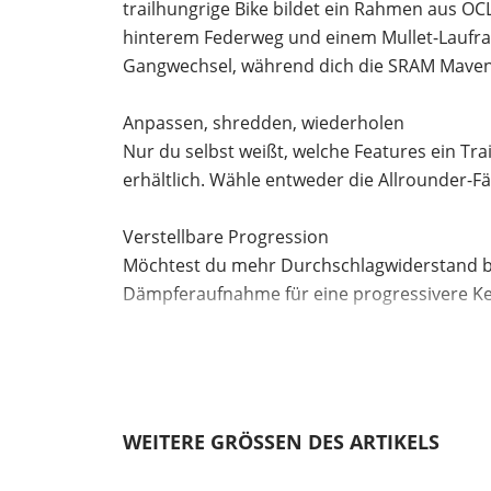
trailhungrige Bike bildet ein Rahmen aus 
hinterem Federweg und einem Mullet-Laufrads
Gangwechsel, während dich die SRAM Maven 
Anpassen, shredden, wiederholen
Nur du selbst weißt, welche Features ein Tra
erhältlich. Wähle entweder die Allrounder-Fä
Verstellbare Progression
Möchtest du mehr Durchschlagwiderstand be
Dämpferaufnahme für eine progressivere Ke
Integrierter Zero-Stack-Steuersatz
Der Zero-Stack-Steuersatz ermöglicht dir, 
anderen Lenkwinkel oder mit eloxierten Part
WEITERE GRÖSSEN DES ARTIKELS
Staufach und Zubehöraufnahmen