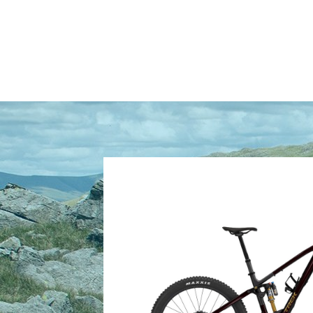
Rahmenmaterial: Carbon
Gangschaltung: SRAM Eagle 90, T-Type
Anzahl Gänge: 1
Schalthebel: SRAM Eagle 90, 12fach
Hinterradbremse: SRAM Maven Bronze hydra
SRAM HS2, 6-Loch, 180 mm // SRAM HS2, 6-
Max. Bremsscheibendu
Vorderradbremse: SRAM Maven Bronze hydra
SRAM HS2, 6-Loch, 180 mm // SRAM HS2, 6-
Max. Bremsscheibendu
Reifen: Maxxis Assegai, Tubeless-Ready, 3C, 