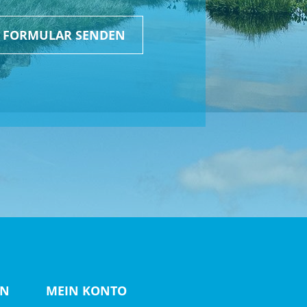
R FORMULAR SENDEN
lt X Achse, 160 mm Federweg
länge
EN
MEIN KONTO