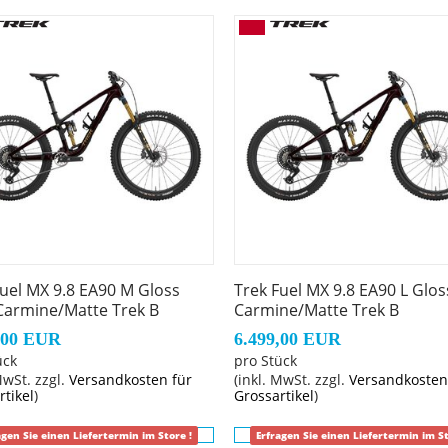
silien im Unterrohrstaufach – sowohl bei den Aluminium- 
Oberrohr kannst du noch mehr Equipment mitnehmen.
d Platz für langhubige Variosattelstützen, größere Dämpfe
ieuren die Feinabstimmung, wie die Federung unabhängig v
kritischen Situationen mehr Vertrauen.
Fuel MX 9.8 EA90 M Gloss
Trek Fuel MX 9.8 EA90 L Glo
Carmine/Matte Trek B
Carmine/Matte Trek B
Staufach, ZS Steuersatz, verstellbares Hebelverhältnis, ge
auschbare untere Dämpferaufnahme, Unterrohrschutz, Shut
,00 EUR
6.499,00 EUR
ück
pro Stück
MwSt. zzgl.
Versandkosten für
(inkl. MwSt. zzgl.
Versandkosten
rtikel
)
Grossartikel
)
agen Sie einen Liefertermin im Store !
Erfragen Sie einen Liefertermin im St