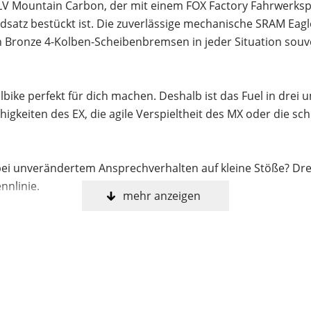
OCLV Mountain Carbon, der mit einem FOX Factory Fahrwer
atz bestückt ist. Die zuverlässige mechanische SRAM Eagle
Bronze 4-Kolben-Scheibenbremsen in jeder Situation souv
ilbike perfekt für dich machen. Deshalb ist das Fuel in dr
higkeiten des EX, die agile Verspieltheit des MX oder die s
i unverändertem Ansprechverhalten auf kleine Stöße? Dre
nnlinie.
mehr anzeigen
auf dem Zubehörmarkt aus unzähligen Nachrüstlösungen zu 
s aufrüsten.