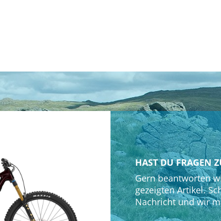
ulische 4-Kolben-Scheibenbremse // SRAM Maven Bronze 
Loch, 200 mm
HAST DU FRAGEN Z
ulische 4-Kolben-Scheibenbremse // SRAM Maven Bronze 
Loch, 200 mm
Gern beantworten wi
gezeigten Artikel. Sc
Nachricht und wir m
EXO+ Karkasse, MAXXGRIP, faltbarer Wulstkern, 29 x 2.50 // 