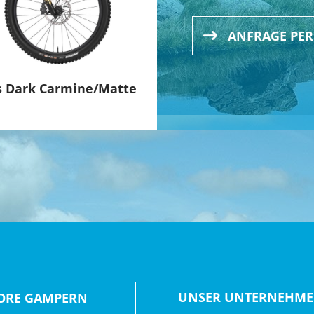
rn, 27.5 x 2.50
ANFRAGE PE
r, GRIP X2 Dämpfung, 44 mm Vorlauf, Boost110, 15 mm Kabo
ss Dark Carmine/Matte
blatt (30 Z)., T-Type, 55 mm Kettenlinie, 170 mm Kurbelarm
Z., 12fach
 mm Rise, 800 mm Breite
ad, 45 mm Länge
UNSER UNTERNEHM
ORE GAMPERN