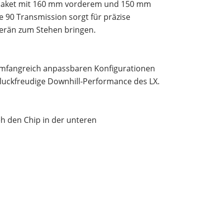
kspaket mit 160 mm vorderem und 150 mm
 90 Transmission sorgt für präzise
erän zum Stehen bringen.
ei umfangreich anpassbaren Konfigurationen
chluckfreudige Downhill-Performance des LX.
h den Chip in der unteren
wählen, um dein Cockpit etwa mit einem