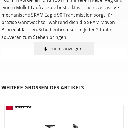
einem Mullet-Laufradsatz bestückt ist. Die zuverlässige
mechanische SRAM Eagle 90 Transmission sorgt für
präzise Gangwechsel, während dich die SRAM Maven
Bronze 4-Kolben-Scheibenbremsen in jeder Situation
souverän zum Stehen bringen.
mehr anzeigen
Anpassen, shredden, wiederholen
Nur du selbst weißt, welche Features ein Trailbike perfekt
für dich machen. Deshalb ist das Fuel in drei umfangreich
anpassbaren Konfigurationen erhältlich. Wähle entweder
die Allrounder-Fähigkeiten des EX, die agile Verspieltheit
WEITERE GRÖSSEN DES ARTIKELS
des MX oder die schluckfreudige Downhill-Performance
des LX.
Verstellbare Progression
Möchtest du mehr Durchschlagwiderstand bei
unverändertem Ansprechverhalten auf kleine Stöße?