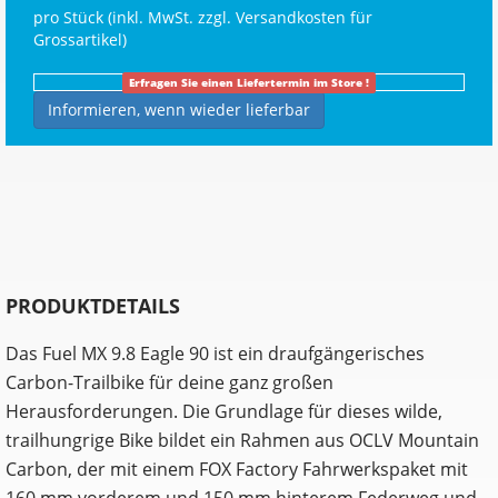
pro Stück (inkl. MwSt. zzgl.
Versandkosten für
Grossartikel
)
Erfragen Sie einen Liefertermin im Store !
Informieren, wenn wieder lieferbar
PRODUKTDETAILS
Das Fuel MX 9.8 Eagle 90 ist ein draufgängerisches
Carbon-Trailbike für deine ganz großen
Herausforderungen. Die Grundlage für dieses wilde,
trailhungrige Bike bildet ein Rahmen aus OCLV Mountain
Carbon, der mit einem FOX Factory Fahrwerkspaket mit
160 mm vorderem und 150 mm hinterem Federweg und