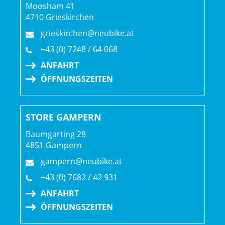
Moosham 41
Sattel: Verse Short Pro, Carbonstreben, 145 mm Breite
4710 Grieskirchen
grieskirchen@neubike.at
Sattelstütze: Bontrager Line Dropper, 170 mm Hub,
MaxFlow, interne Zugführung, 34,9 mm, 450 mm Länge
+43 (0) 7248 / 64 068
ANFAHRT
Räder: Bontrager Line Comp 30, Tubeless-Ready, 6-Loch-
ÖFFNUNGSZEITEN
Scheibenaufnahme, Boost110, 15 mm Steckachse, 29"
Bontrager Line Comp 30, Tubeless-Ready, Rapid
Drive 108, 6-Loch-Scheibenaufnahme, SRAM XD
STORE GAMPERN
Freilaufnabe, Boost148, 12 mm Steckachse, 27,5"
Baumgarting 28
4851 Gampern
gampern@neubike.at
+43 (0) 7682 / 42 931
ANFAHRT
ÖFFNUNGSZEITEN