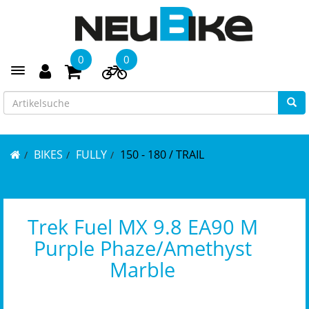
0
0
Toggle navigation
BIKES
FULLY
150 - 180 / TRAIL
Trek Fuel MX 9.8 EA90 M
Purple Phaze/Amethyst
Marble