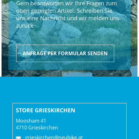
Gern beantworten wir Ihre Fragen zum
Schaltwerk hinten: Shimano XT M8100, langer Käfig
oben gezeigten Artikel. Schreiben Sie
uns eine Nachricht und wir melden uns
Kurbelsatz: Shimano XT M8120, 30 Z., 55 mm Kettenlinie,
zurück
170 mm Kurbelarmlänge
Shimano BB-MT501, BSA-Gewinde
ANFRAGE PER FORMULAR SENDEN
Kassette: Shimano XT M8200, 10-51 Z., 12fach
Kette: Shimano Ultegra/XT M8100
Lenker: Race Face ERA, Carbon, 35 mm, 27,5 mm Rise,
800 mm Breite
STORE GRIESKIRCHEN
Lenkervorbau: Bontrager Elite, 35 mm, 0 Grad, 45 mm
Länge
Moosham 41
4710 Grieskirchen
Lenkerband Griffe: Trek Line Elite, Schraubklemmung
grieskirchen@neubike.at