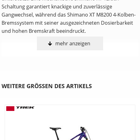
Schaltung garantiert knackige und zuverlässige
Gangwechsel, während das Shimano XT M8200 4-Kolben-
Bremssystem mit seiner ausgezeichneten Dosierbarkeit
und hohen Bremskraft beeindruckt.
mehr anzeigen
Anpassen, shredden, wiederholen
Nur du selbst weißt, welche Features ein Trailbike perfekt
für dich machen. Deshalb ist das Fuel in drei umfangreich
anpassbaren Konfigurationen erhältlich. Wähle entweder
die Allrounder-Fähigkeiten des EX, die agile Verspieltheit
WEITERE GRÖSSEN DES ARTIKELS
des MX oder die schluckfreudige Downhill-Performance
des LX.
Verstellbare Progression
Möchtest du mehr Durchschlagwiderstand bei
unverändertem Ansprechverhalten auf kleine Stöße?
Dreh den Chip in der unteren Dämpferaufnahme für eine