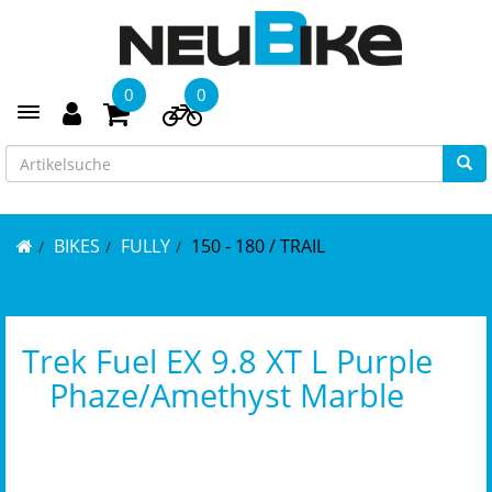
0
0
Toggle navigation
BIKES
FULLY
150 - 180 / TRAIL
Trek Fuel EX 9.8 XT L Purple
Phaze/Amethyst Marble