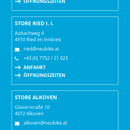
ÖFFNUNGSZEITEN
Displayposition: Lenker (zentral)
STORE RIED I. I.
Walkassist: Ja
Aubachweg 4
4910 Ried im Innkreis
ried@neubike.at
+43 (0) 7752 / 21 023
ANFAHRT
ÖFFNUNGSZEITEN
STORE ALKOVEN
Glaserstraße 10
4072 Alkoven
alkoven@neubike.at