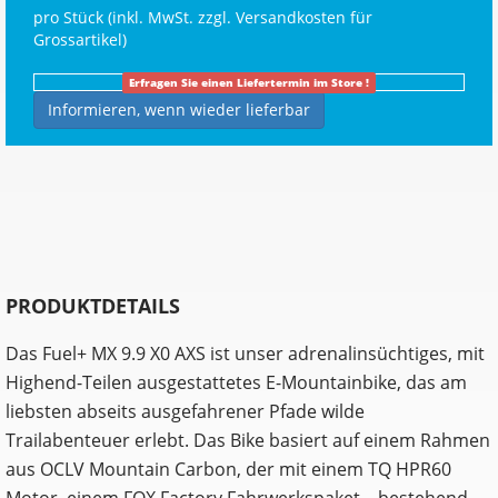
pro Stück (inkl. MwSt. zzgl.
Versandkosten für
Grossartikel
)
Erfragen Sie einen Liefertermin im Store !
Informieren, wenn wieder lieferbar
PRODUKTDETAILS
Das Fuel+ MX 9.9 X0 AXS ist unser adrenalinsüchtiges, mit
Highend-Teilen ausgestattetes E-Mountainbike, das am
liebsten abseits ausgefahrener Pfade wilde
Trailabenteuer erlebt. Das Bike basiert auf einem Rahmen
aus OCLV Mountain Carbon, der mit einem TQ HPR60
Motor, einem FOX Factory Fahrwerkspaket – bestehend