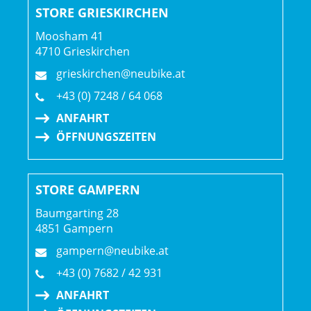
Sattel: Verse Short Pro, Carbonstreben, 145 mm Breite
STORE GRIESKIRCHEN
Moosham 41
Sattelstütze: FOX Transfer Neo, 175 mm Hub, drahtlos,
4710 Grieskirchen
34,9 mm Durchmesser
grieskirchen@neubike.at
+43 (0) 7248 / 64 068
Räder: Bontrager Line Pro 30, OCLV Mountain Carbon,
ANFAHRT
Tubeless-Ready, 6-Loch-Scheibenaufnahme, Boost110,
ÖFFNUNGSZEITEN
15 mm Steckachse, 29"
Bontrager Line Pro 30, OCLV Mountain Carbon, Tubeless
Ready, Rapid Drive 108, 6-Loch-Scheibenaufnahme,
STORE GAMPERN
Boost148, 12 mm Steckachse, 27.5"
Baumgarting 28
Akku: TQ 580 Wh
4851 Gampern
gampern@neubike.at
Akkuposition: Gepäckträger
+43 (0) 7682 / 42 931
ANFAHRT
Motorposition: Tretlager