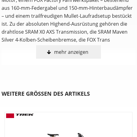
aus 160-mm-Federgabel und 150-mm-Hinterbaudämpfer
– und einem trailfreudigen Mullet-Laufradsetup bestückt
ist. Zu der absoluten Highend-Ausrüstung gehören die
drahtlose SRAM X0 AXS Transmission, die SRAM Maven
Silver 4-Kolben-Scheibenbremse, die FOX Trans
mehr anzeigen
Anpassen, shredden, wiederholen
Nur du selbst weißt, welche Features ein Trailbike perfekt
für dich machen. Deshalb ist das Fuel in drei umfangreich
anpassbaren Konfigurationen erhältlich. Wähle entweder
die Allrounder-Fähigkeiten des EX, die agile Verspieltheit
WEITERE GRÖSSEN DES ARTIKELS
des MX oder die schluckfreudige Downhill-Performance
des LX.
Verstellbare Progression
Möchtest du mehr Durchschlagwiderstand bei
unverändertem Ansprechverhalten auf kleine Stöße?