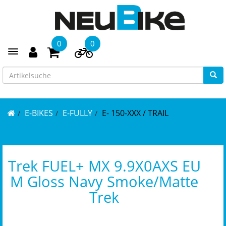
0
0
Toggle navigation
E-BIKES
E-FULLY
E- 150-XXX / TRAIL
Trek FUEL+ MX 9.9X0AXS EU
M Gloss Navy Smoke/Matte
Trek