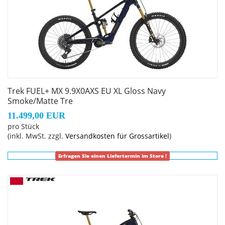
Leitungsverlegung, austauschbare
Aluminiumumlenkhebel, austauschbare untere
Dämpferaufnahme, Unterrohrschutz, Shuttle-Protektor,
ABP, UDH, Boost148, anpassbarer
Rahmengröße: M
Trek FUEL+ MX 9.9X0AXS EU XL Gloss Navy
Rahmenmaterial: Carbon
Smoke/Matte Tre
11.499,00 EUR
Gangschaltung: SRAM X0 Eagle AXS, T-Type
pro Stück
(inkl. MwSt. zzgl.
Versandkosten für Grossartikel
)
Anzahl Gänge: 1
Erfragen Sie einen Liefertermin im Store !
Schalthebel: SRAM AXS POD
Hinterradbremse: SRAM Maven Silver hydraulische 4-
Kolben-Scheibenbremse // SRAM Maven Silver