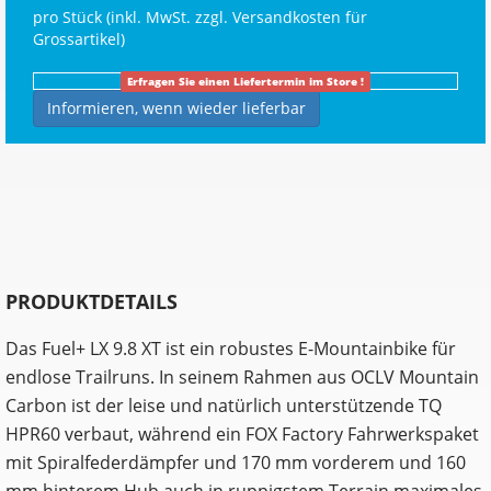
pro Stück (inkl. MwSt. zzgl.
Versandkosten für
Grossartikel
)
Erfragen Sie einen Liefertermin im Store !
Informieren, wenn wieder lieferbar
PRODUKTDETAILS
Das Fuel+ LX 9.8 XT ist ein robustes E-Mountainbike für
endlose Trailruns. In seinem Rahmen aus OCLV Mountain
Carbon ist der leise und natürlich unterstützende TQ
HPR60 verbaut, während ein FOX Factory Fahrwerkspaket
mit Spiralfederdämpfer und 170 mm vorderem und 160
mm hinterem Hub auch in ruppigstem Terrain maximales