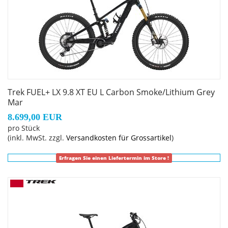
Leitungsverlegung, austauschbare
Aluminiumumlenkhebel, austauschbare untere
Dämpferaufnahme, Unterrohrschutz, Shuttle-Protektor,
ABP, UDH, Boost148, anpassbarer
Rahmengröße: XL
Trek FUEL+ LX 9.8 XT EU L Carbon Smoke/Lithium Grey
Rahmenmaterial: Carbon
Mar
8.699,00 EUR
Gangschaltung: Shimano XT M8100, langer Käfig
pro Stück
(inkl. MwSt. zzgl.
Versandkosten für Grossartikel
)
Anzahl Gänge: 1
Erfragen Sie einen Liefertermin im Store !
Schalthebel: Shimano XT M8100, 12fach
Hinterradbremse: Shimano XT M8220 hydraulische 4-
Kolben-Scheibenbremse // Shimano XT M8220