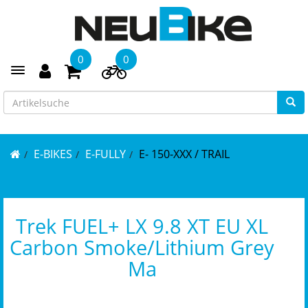
0
0
Toggle navigation
E-BIKES
E-FULLY
E- 150-XXX / TRAIL
Trek FUEL+ LX 9.8 XT EU XL
Carbon Smoke/Lithium Grey
Ma