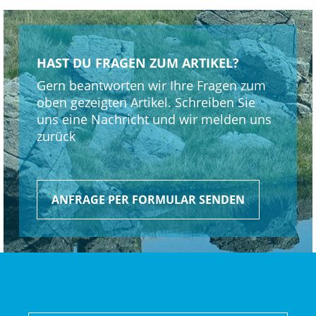
Schaltwerk hinten: Shimano XT M8100, langer Käfig
HAST DU FRAGEN ZUM ARTIKEL?
Kurbelsatz: e*thirteen e*spec Plus, 160 mm
Gern beantworten wir Ihre Fragen zum
Kurbelarmlänge
oben gezeigten Artikel. Schreiben Sie
uns eine Nachricht und wir melden uns
Kassette: Shimano XT M8200, 10-51 Z., 12fach
zurück
Kette: Shimano Ultegra/XT M8100
Lenker: Race Face ERA, Carbon, 35 mm, 27,5 mm Rise,
ANFRAGE PER FORMULAR SENDEN
800 mm Breite
Lenkervorbau: Bontrager Elite, 35 mm, 0 Grad, 45 mm
Länge
Lenkerband Griffe: Trek Line Elite, Schraubklemmung