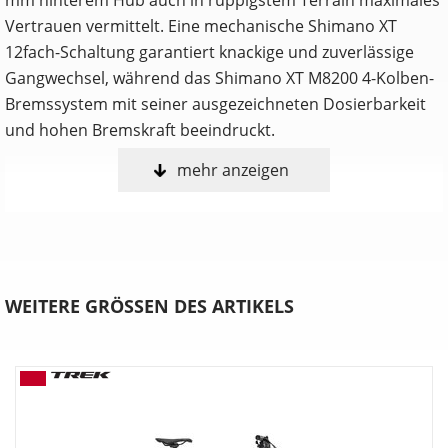
Vertrauen vermittelt. Eine mechanische Shimano XT
12fach-Schaltung garantiert knackige und zuverlässige
Gangwechsel, während das Shimano XT M8200 4-Kolben-
Bremssystem mit seiner ausgezeichneten Dosierbarkeit
und hohen Bremskraft beeindruckt.
mehr anzeigen
Anpassen, shredden, wiederholen
Nur du selbst weißt, welche Features ein Trailbike perfekt
für dich machen. Deshalb ist das Fuel in drei umfangreich
anpassbaren Konfigurationen erhältlich. Wähle entweder
die Allrounder-Fähigkeiten des EX, die agile Verspieltheit
WEITERE GRÖSSEN DES ARTIKELS
des MX oder die schluckfreudige Downhill-Performance
des LX.
Verstellbare Progression
Möchtest du mehr Durchschlagwiderstand bei
unverändertem Ansprechverhalten auf kleine Stöße?