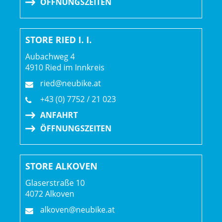
ÖFFNUNGSZEITEN
350 W Maximalleistung
Motorposition: Tretlager
STORE RIED I. I.
Display: TQ LED-Farbdisplay mit Bluetooth- & ANT+-
Aubachweg 4
4910 Ried im Innkreis
Konnektivität
ried@neubike.at
Displayposition: Lenker (zentral)
+43 (0) 7752 / 21 023
ANFAHRT
Walkassist: Ja
ÖFFNUNGSZEITEN
STORE ALKOVEN
Glaserstraße 10
4072 Alkoven
alkoven@neubike.at