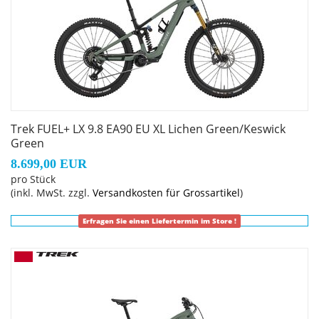
Leitungsverlegung, austauschbare
Aluminiumumlenkhebel, austauschbare untere
Dämpferaufnahme, Unterrohrschutz, Shuttle-Protektor,
ABP, UDH, Boost148, anpassbarer
Rahmengröße: M
Trek FUEL+ LX 9.8 EA90 EU XL Lichen Green/Keswick
Rahmenmaterial: Carbon
Green
8.699,00 EUR
Gangschaltung: SRAM Eagle 90, T-Type
pro Stück
(inkl. MwSt. zzgl.
Versandkosten für Grossartikel
)
Anzahl Gänge: 1
Erfragen Sie einen Liefertermin im Store !
Schalthebel: SRAM Eagle 90, 12fach
Hinterradbremse: SRAM Maven Bronze hydraulische 4-
Kolben-Scheibenbremse // SRAM Maven Bronze