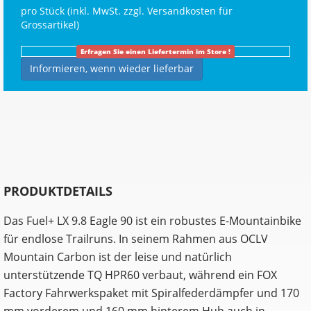
pro Stück (inkl. MwSt. zzgl.
Versandkosten für
Grossartikel
)
Erfragen Sie einen Liefertermin im Store !
Informieren, wenn wieder lieferbar
PRODUKTDETAILS
Das Fuel+ LX 9.8 Eagle 90 ist ein robustes E-Mountainbike
für endlose Trailruns. In seinem Rahmen aus OCLV
Mountain Carbon ist der leise und natürlich
unterstützende TQ HPR60 verbaut, während ein FOX
Factory Fahrwerkspaket mit Spiralfederdämpfer und 170
mm vorderem und 160 mm hinterem Hub auch in