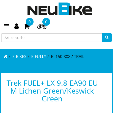
0
0
Toggle navigation
E-BIKES
E-FULLY
E- 150-XXX / TRAIL
Trek FUEL+ LX 9.8 EA90 EU
M Lichen Green/Keswick
Green