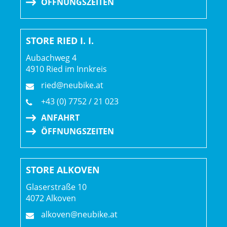
ÖFFNUNGSZEITEN
350 W Maximalleistung
Motorposition: Tretlager
STORE RIED I. I.
Display: TQ LED-Farbdisplay mit Bluetooth- & ANT+-
Aubachweg 4
4910 Ried im Innkreis
Konnektivität
ried@neubike.at
Displayposition: Lenker (zentral)
+43 (0) 7752 / 21 023
ANFAHRT
Walkassist: Ja
ÖFFNUNGSZEITEN
STORE ALKOVEN
Glaserstraße 10
4072 Alkoven
alkoven@neubike.at