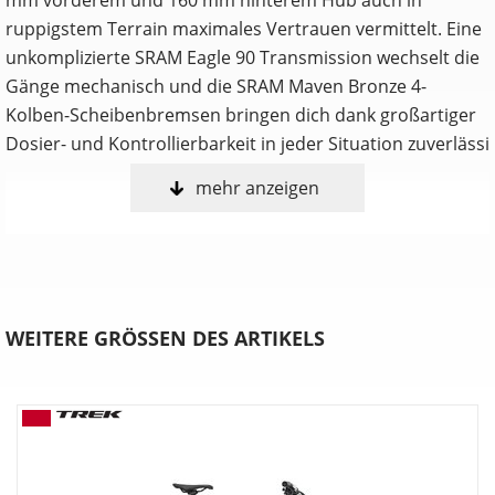
ruppigstem Terrain maximales Vertrauen vermittelt. Eine
unkomplizierte SRAM Eagle 90 Transmission wechselt die
Gänge mechanisch und die SRAM Maven Bronze 4-
Kolben-Scheibenbremsen bringen dich dank großartiger
Dosier- und Kontrollierbarkeit in jeder Situation zuverlässi
mehr anzeigen
Anpassen, shredden, wiederholen
Nur du selbst weißt, welche Features ein Trailbike perfekt
für dich machen. Deshalb ist das Fuel in drei umfangreich
anpassbaren Konfigurationen erhältlich. Wähle entweder
die Allrounder-Fähigkeiten des EX, die agile Verspieltheit
WEITERE GRÖSSEN DES ARTIKELS
des MX oder die schluckfreudige Downhill-Performance
des LX.
Verstellbare Progression
Möchtest du mehr Durchschlagwiderstand bei
unverändertem Ansprechverhalten auf kleine Stöße?