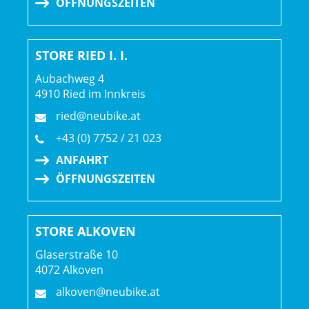
ÖFFNUNGSZEITEN
Motor: TQ HPR60, 60 Nm, 250 W max. Nenndauerleistung,
350 W Maximalleistung
STORE RIED I. I.
Motorposition: Tretlager
Aubachweg 4
4910 Ried im Innkreis
Display: TQ LED-Farbdisplay mit Bluetooth- & ANT+-
Konnektivität
ried@neubike.at
+43 (0) 7752 / 21 023
Displayposition: Lenker (zentral)
ANFAHRT
ÖFFNUNGSZEITEN
Walkassist: Ja
STORE ALKOVEN
Glaserstraße 10
4072 Alkoven
alkoven@neubike.at