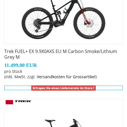
Leitungsverlegung, austauschbare
Aluminiumumlenkhebel, austauschbare untere
Dämpferaufnahme, Unterrohrschutz, Shuttle-Protektor,
ABP, UDH, Boost148, anpassbarer
Rahmengröße: XL
Trek FUEL+ EX 9.9X0AXS EU M Carbon Smoke/Lithium
Rahmenmaterial: Carbon
Grey M
11.499,00 EUR
Gangschaltung: SRAM X0 Eagle AXS, T-Type
pro Stück
(inkl. MwSt. zzgl.
Versandkosten für Grossartikel
)
Anzahl Gänge: 1
Erfragen Sie einen Liefertermin im Store !
Schalthebel: SRAM AXS POD // SRAM AXS POD
Hinterradbremse: SRAM Maven Silver hydraulische 4-
Kolben-Scheibenbremse // SRAM Maven Silver