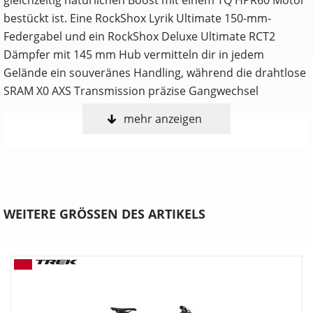
bestückt ist. Eine RockShox Lyrik Ultimate 150-mm-
Federgabel und ein RockShox Deluxe Ultimate RCT2
Dämpfer mit 145 mm Hub vermitteln dir in jedem
Gelände ein souveränes Handling, während die drahtlose
SRAM X0 AXS Transmission präzise Gangwechsel
mehr anzeigen
Anpassen, shredden, wiederholen
Nur du selbst weißt, welche Features ein Trailbike perfekt
für dich machen. Deshalb ist das Fuel in drei umfangreich
anpassbaren Konfigurationen erhältlich. Wähle entweder
die Allrounder-Fähigkeiten des EX, die agile Verspieltheit
WEITERE GRÖSSEN DES ARTIKELS
des MX oder die schluckfreudige Downhill-Performance
des LX.
Verstellbare Progression
Möchtest du mehr Durchschlagwiderstand bei
unverändertem Ansprechverhalten auf kleine Stöße?