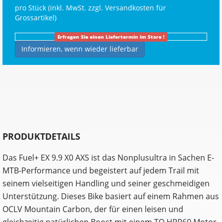
pro Stück (inkl. MwSt. zzgl.
Versandkosten für
Grossartikel
)
Erfragen Sie einen Liefertermin im Store !
Informieren, wenn wieder lieferbar
PRODUKTDETAILS
Das Fuel+ EX 9.9 X0 AXS ist das Nonplusultra in Sachen E-
MTB-Performance und begeistert auf jedem Trail mit
seinem vielseitigen Handling und seiner geschmeidigen
Unterstützung. Dieses Bike basiert auf einem Rahmen aus
OCLV Mountain Carbon, der für einen leisen und
gleichzeitig natürlichen Boost mit einem TQ HPR60 Motor