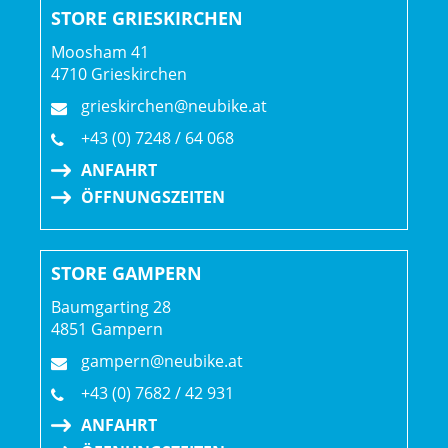
STORE GRIESKIRCHEN
Sattel: Verse Short Pro, Carbonstreben, 145 mm Breite
Moosham 41
4710 Grieskirchen
Sattelstütze: RockShox Reverb AXS, 200 mm Hub,
grieskirchen@neubike.at
drahtlos, 34,9 mm, 542 mm Länge
+43 (0) 7248 / 64 068
ANFAHRT
Räder: Bontrager Line Pro 30, OCLV Mountain Carbon,
ÖFFNUNGSZEITEN
Tubeless-Ready, 6-Loch-Scheibenaufnahme, Boost110,
15 mm Steckachse, 29"
Bontrager Line Pro 30, OCLV Mountain Carbon, Tubeless
STORE GAMPERN
Ready, Rapid Drive 108, 6-Loch-Scheibenaufnahme,
Boost148, 12 mm Steckachse, 29"
Baumgarting 28
4851 Gampern
Akku: TQ 580 Wh // SRAM AXS Akkupack (mit Ladegerät)
gampern@neubike.at
+43 (0) 7682 / 42 931
Akkuposition: Gepäckträger
ANFAHRT