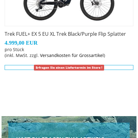
Leitungsverlegung, austauschbarer
Aluminiumumlenkhebel, austauschbare untere
Dämpferaufnahme, Unterrohrschutz, Shuttle-Protektor,
ABP, UDH, Boost148, anpassbarer Federw
Trek FUEL+ EX 5 EU XL Trek Black/Purple Flip Splatter
Rahmengröße: M
4.999,00 EUR
pro Stück
(inkl. MwSt. zzgl.
Versandkosten für Grossartikel
)
Rahmenmaterial: Aluminium
Erfragen Sie einen Liefertermin im Store !
Gangschaltung: Shimano Deore M6100, langer Käfig
Anzahl Gänge: 1
Schalthebel: Shimano Deore M6100, 12fach
Hinterradbremse: Hydraulische 4-Kolben-
Scheibenbremse von Shimano, MT4100 Bremshebel,
MT420 Bremssattel // Hydraulische 4-Kolben-