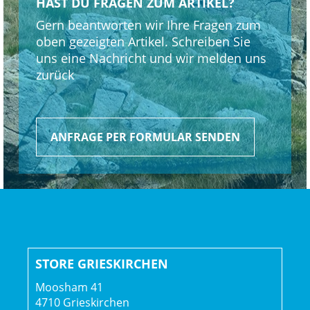
HAST DU FRAGEN ZUM ARTIKEL?
Scheibenbremse von Shimano, MT4100 Bremshebel,
Gern beantworten wir Ihre Fragen zum
MT420 Bremssattel
oben gezeigten Artikel. Schreiben Sie
Shimano RT64, Centerlock-Scheibenaufnahme, 203 mm //
uns eine Nachricht und wir melden uns
Shimano RT64, Centerlock-Scheibenaufnahme, 203 mm
zurück
Max. Bremsscheibendu
Vorderradbremse: Hydraulische 4-Kolben-
ANFRAGE PER FORMULAR SENDEN
Scheibenbremse von Shimano, MT4100 Bremshebel,
MT420 Bremssattel // Hydraulische 4-Kolben-
Scheibenbremse von Shimano, MT4100 Bremshebel,
MT420 Bremssattel
Shimano RT64, Centerlock-Scheibenaufnahme, 203 mm //
Shimano RT64, Centerlock-Scheibenaufnahme, 203 mm
Max. Bremsscheibendu
STORE GRIESKIRCHEN
Reifen: Bontrager Gunnison Elite XR, Tubeless-Ready,
Moosham 41
4710 Grieskirchen
Drahtwulstkern, 60 TPI, 29 x 2.40