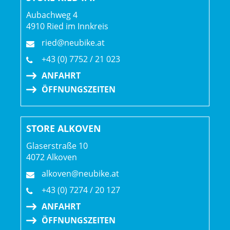
Aubachweg 4
Lenker: Bontrager Comp, Aluminium, 31,8 mm, 40 mm
4910 Ried im Innkreis
Rise, 780 mm Breite
ried@neubike.at
Lenkervorbau: Bontrager Comp, 31 8 mm, 7 Grad, 35 mm
+43 (0) 7752 / 21 023
Länge
ANFAHRT
ÖFFNUNGSZEITEN
Lenkerband Griffe: Trek Line Comp,
Nylonschraubklemmung
STORE ALKOVEN
Sattel: Bontrager Verse Short, Edelstahlstreben
Glaserstraße 10
4072 Alkoven
Sattelstütze: TranzX JD-YSI34, 170 mm Hub, interne
alkoven@neubike.at
Zugführung, 34,9 mm
+43 (0) 7274 / 20 127
Räder: Bontrager Line TLR 30, Tubeless Ready, 28-Loch,
ANFAHRT
Presta-Ventil // Bontrager Line TLR 30, Tubeless Ready, 32-
ÖFFNUNGSZEITEN