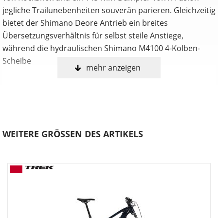
jegliche Trailunebenheiten souverän parieren. Gleichzeitig
bietet der Shimano Deore Antrieb ein breites
Übersetzungsverhältnis für selbst steile Anstiege,
während die hydraulischen Shimano M4100 4-Kolben-
Scheibe
mehr anzeigen
Anpassen, shredden, wiederholen
Nur du selbst weißt, welche Features ein Trailbike perfekt
für dich machen. Deshalb ist das Fuel in drei umfangreich
anpassbaren Konfigurationen erhältlich. Wähle entweder
WEITERE GRÖSSEN DES ARTIKELS
die Allrounder-Fähigkeiten des EX, die agile Verspieltheit
des MX oder die schluckfreudige Downhill-Performance
des LX.
Verstellbare Progression
Möchtest du mehr Durchschlagwiderstand bei
unverändertem Ansprechverhalten auf kleine Stöße?