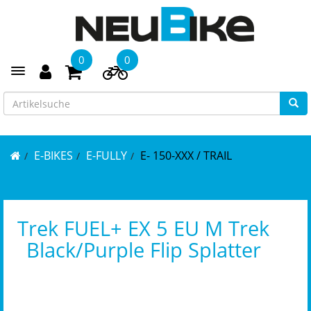
0
0
Toggle navigation
E-BIKES
E-FULLY
E- 150-XXX / TRAIL
Trek FUEL+ EX 5 EU M Trek
Black/Purple Flip Splatter