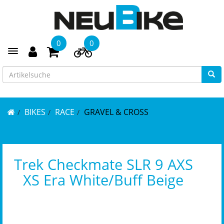
0
0
Toggle navigation
BIKES
RACE
GRAVEL & CROSS
Trek Checkmate SLR 9 AXS
XS Era White/Buff Beige