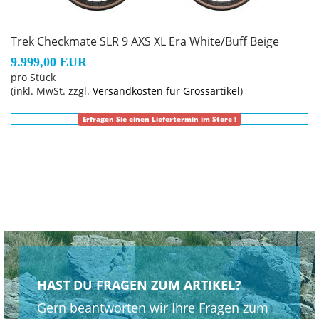
Geschlecht: Uni
Trek Checkmate SLR 9 AXS XL Era White/Buff Beige
Rahmen: 800 Series OCLV Carbon, IsoSpeed, verborgene
9.999,00 EUR
Schutzblechösen, integrierte Rahmentaschenaufnahmen,
pro Stück
RCS Headset System, verborgene Zugführung, T47,
(inkl. MwSt. zzgl.
Versandkosten für Grossartikel
)
Flat Mount Scheibenbremsaufnahme, integrierte
Erfragen Sie einen Liefertermin im Store !
Kettenführung, demontierbare Umwerferaufnahme,
UDH, abgeschrägte 142 x 12 mm Steckachse
Rahmengröße: XS
Rahmenmaterial: Carbon
Gangschaltung: SRAM RED XPLR eTap AXS, max. 46 Z. an
größtem Ritzel
HAST DU FRAGEN ZUM ARTIKEL?
Gern beantworten wir Ihre Fragen zum
Anzahl Gänge: 1