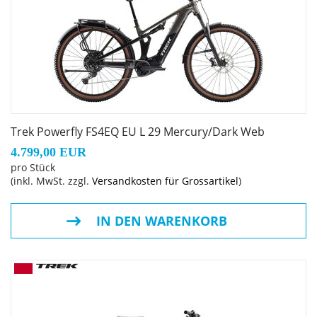
Modells – umgestellt, was zu einer erheblichen
Verringerung unseres CO2-Fußabdrucks führt.
Geschlecht: Uni
Rahmen: Alpha Platinum Aluminium, Removable
Integrated Battery (RIB 2.0), konisches Steuerrohr,
Trek Powerfly FS4EQ EU L 29 Mercury/Dark Web
geführte interne Zugverlegung, Motor Armor, per
4.799,00 EUR
Mino Link verstellbare Geometrie, verstellbares
pro Stück
Hebelverhältnis, 34,9 mm Sitzrohr, ABP, UDH,
(inkl. MwSt. zzgl.
Versandkosten für Grossartikel
)
Gepäckträger- und Schutzblechösen, Boost148, 120 mm
Federweg
IN DEN WARENKORB
Rahmengröße: M
Rahmenmaterial: Aluminium