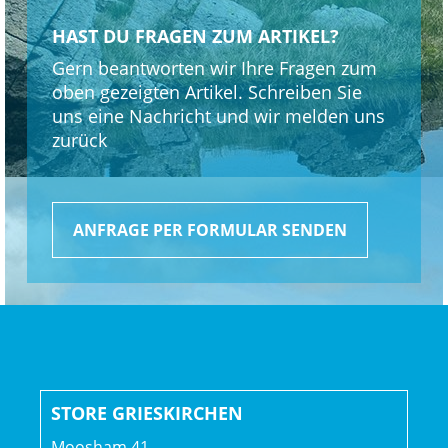
Loch, Presta-Ventil
HAST DU FRAGEN ZUM ARTIKEL?
Shimano TC500, Aluminium, Center Lock-
Gern beantworten wir Ihre Fragen zum
Scheibenaufnahme, 110 x 15 mm Steckachse
oben gezeigten Artikel. Schreiben Sie
Shimano TC500 Aluminium, Centerlock, 148x12 mm
uns eine Nachricht und wir melden uns
Steckachse
zurück
Gepäckträger: MIK-kompatibler Heckgepäckträger aus
Aluminium
ANFRAGE PER FORMULAR SENDEN
Ständer: Pletscher Comp Flex 18
Schutzblech: Trek Powerfly 29" Custom-Schutzblech //
Trek Powerfly 29" Custom-Schutzblech
Vorderlicht: Supernova Mini 3 pure, LED, Scheinwerfer //
STORE GRIESKIRCHEN
Supernova TL3 Mini, LED
Moosham 41