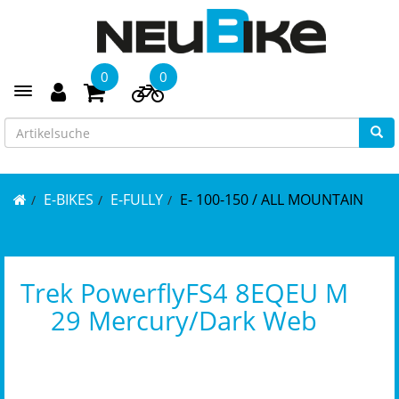
0
0
Toggle navigation
E-BIKES
E-FULLY
E- 100-150 / ALL MOUNTAIN
Trek PowerflyFS4 8EQEU M
29 Mercury/Dark Web