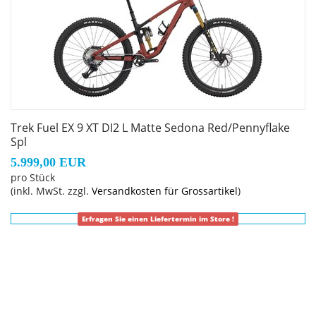
untere Dämpferaufnahme, Unterrohrschutz, Shuttle-
Protektor, BSA 73, ISCG 05, ABP, UDH, Boost148,
Rahmengröße: XL
Rahmenmaterial: Aluminium
Trek Fuel EX 9 XT DI2 L Matte Sedona Red/Pennyflake
Gangschaltung: Shimano XT M8250, langer Käfig
Spl
5.999,00 EUR
Anzahl Gänge: 1
pro Stück
(inkl. MwSt. zzgl.
Versandkosten für Grossartikel
)
Schalthebel: Shimano XT Di2 M8250, 12fach
Erfragen Sie einen Liefertermin im Store !
Hinterradbremse: Shimano XT M8220 hydraulische 4-
Kolben-Scheibenbremse // Shimano XT M8220
hydraulische 4-Kolben-Scheibenbremse
Shimano RT86, 6-Loch-Scheibenaufnahme, 203 mm //