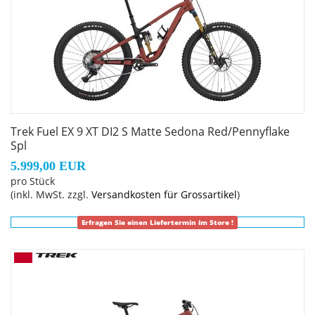
Der neue Rahmen des Fuel bietet ausreichend Platz für
langhubige Variosattelstützen, größere Dämpfer,
Rahmentaschen und vieles mehr.
Active Braking Pivot
Active Braking Pivot erlaubt unseren Ingenieuren die
Feinabstimmung, wie die Federung unabhängig
Trek Fuel EX 9 XT DI2 S Matte Sedona Red/Pennyflake
voneinander auf Beschleunigungs- und Bremskräfte
Spl
reagiert. Das vermittelt dir in kritischen Situationen mehr
5.999,00 EUR
Vertrauen.
pro Stück
(inkl. MwSt. zzgl.
Versandkosten für Grossartikel
)
Geschlecht: Uni
Erfragen Sie einen Liefertermin im Store !
Rahmen: Alpha NEXT Platinum Aluminium, integriertes
Staufach, ZS Steuersatz, verstellbares Hebelverhältnis,
geführte interne Zug- und Leitungsverlegung,
austauschbarer Aluminiumumlenkhebel, austauschbare