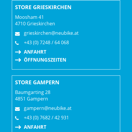
STORE GRIESKIRCHEN
Schaltwerk hinten: Shimano XT M8250, langer Käfig
Moosham 41
4710 Grieskirchen
Kurbelsatz: Shimano XT M8200, 30 Z., 55 mm Kettenlinie,
grieskirchen@neubike.at
170 mm Kurbelarmlänge
+43 (0) 7248 / 64 068
Shimano BB-MT501, BSA-Gewinde
ANFAHRT
ÖFFNUNGSZEITEN
Kassette: Shimano XT M8200, 10-51 Z., 12fach
Kette: Shimano XT M8100, 12fach
STORE GAMPERN
Lenker: Race Face Turbine, Aluminium, 35 mm, 40 mm
Baumgarting 28
Rise, 780 mm Breite
4851 Gampern
gampern@neubike.at
Lenkervorbau: Bontrager Elite, 35 mm, 0 Grad, 45 mm
+43 (0) 7682 / 42 931
Länge
ANFAHRT