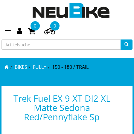
0
0
Toggle navigation
BIKES
FULLY
150 - 180 / TRAIL
Trek Fuel EX 9 XT DI2 XL
Matte Sedona
Red/Pennyflake Sp