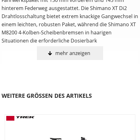
hinterem Federweg ausgestattet. Die Shimano XT Di2
Drahtlosschaltung bietet extrem knackige Gangwechsel in
einem leichten, robusten Paket, während die Shimano XT
M8200 4-Kolben-Scheibenbremsen in haarigen
Situationen die erforderliche Dosierbark
mehr anzeigen
Anpassen, shredden, wiederholen
Nur du selbst weißt, welche Features ein Trailbike perfekt
für dich machen. Deshalb ist das Fuel in drei umfangreich
anpassbaren Konfigurationen erhältlich. Wähle entweder
die Allrounder-Fähigkeiten des EX, die agile Verspieltheit
WEITERE GRÖSSEN DES ARTIKELS
des MX oder die schluckfreudige Downhill-Performance
des LX.
Verstellbare Progression
Möchtest du mehr Durchschlagwiderstand bei
unverändertem Ansprechverhalten auf kleine Stöße?