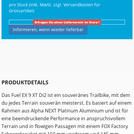
pro Stück (inkl. MwSt. zzgl.
Versandkosten für
Grossartikel
)
Erfragen Sie einen Liefertermin im Store !
Informieren, wenn wieder lieferbar
PRODUKTDETAILS
Das Fuel EX 9 XT Di2 ist ein souveränes Trailbike, mit dem
du jedes Terrain souverän meisterst. Es basiert auf einem
Rahmen aus Alpha NEXT Platinum Aluminium und ist für
eine beeindruckende Performance in anspruchsvollem
Terrain und in flowigen Passagen mit einem FOX Factory
Fahrwerkspaket mit 150 mm vorderem und 145 mm