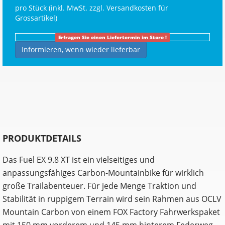
pro Stück (inkl. MwSt. zzgl.
Versandkosten für
Grossartikel
)
Erfragen Sie einen Liefertermin im Store !
Informieren, wenn wieder lieferbar
PRODUKTDETAILS
Das Fuel EX 9.8 XT ist ein vielseitiges und
anpassungsfähiges Carbon-Mountainbike für wirklich
große Trailabenteuer. Für jede Menge Traktion und
Stabilität in ruppigem Terrain wird sein Rahmen aus OCLV
Mountain Carbon von einem FOX Factory Fahrwerkspaket
mit 150 mm vorderem und 145 mm hinterem Federweg