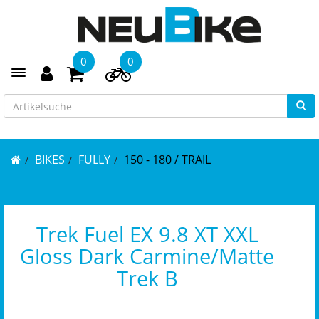
0
0
Toggle navigation
BIKES
FULLY
150 - 180 / TRAIL
Trek Fuel EX 9.8 XT XXL
Gloss Dark Carmine/Matte
Trek B