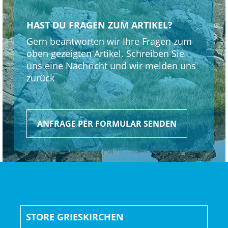
Schaltwerk hinten: Shimano XT M8100, langer Käfig
HAST DU FRAGEN ZUM ARTIKEL?
Gern beantworten wir Ihre Fragen zum
Kurbelsatz: Shimano XT M8120, 30 Z., 55 mm Kettenlinie,
oben gezeigten Artikel. Schreiben Sie
170 mm Kurbelarmlänge
uns eine Nachricht und wir melden uns
Shimano BB-MT501, BSA-Gewinde
zurück
Kassette: Shimano XT M8200, 10-51 Z., 12fach
ANFRAGE PER FORMULAR SENDEN
Kette: Shimano Ultegra/XT M8100
Lenker: Race Face ERA, Carbon, 35 mm, 27,5 mm Rise,
800 mm Breite
Lenkervorbau: Bontrager Elite, 35 mm, 0 Grad, 45 mm
Länge
STORE GRIESKIRCHEN