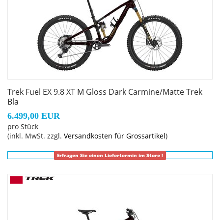
Der neue Rahmen des Fuel bietet ausreichend Platz für
langhubige Variosattelstützen, größere Dämpfer,
Rahmentaschen und vieles mehr.
Active Braking Pivot
Active Braking Pivot erlaubt unseren Ingenieuren die
Feinabstimmung, wie die Federung unabhängig
Trek Fuel EX 9.8 XT M Gloss Dark Carmine/Matte Trek
voneinander auf Beschleunigungs- und Bremskräfte
Bla
reagiert. Das vermittelt dir in kritischen Situationen mehr
6.499,00 EUR
Vertrauen.
pro Stück
(inkl. MwSt. zzgl.
Versandkosten für Grossartikel
)
Geschlecht: Uni
Erfragen Sie einen Liefertermin im Store !
Rahmen: OCLV Mountain Carbon, integriertes Staufach,
ZS Steuersatz, verstellbares Hebelverhältnis, geführte
interne Zug- und Leitungsverlegung, austauschbarer
Aluminiumumlenkhebel, austauschbare untere