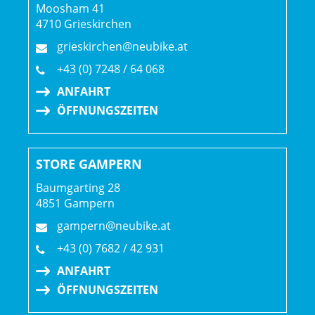
Moosham 41
Lenkerband Griffe: Trek Line Elite, Schraubklemmung
4710 Grieskirchen
grieskirchen@neubike.at
Sattel: Verse Short Pro, Carbonstreben, 145 mm Breite
+43 (0) 7248 / 64 068
Sattelstütze: Bontrager Line Dropper, 200 mm Hub,
ANFAHRT
MaxFlow, interne Zugführung, 34,9 mm, 515 mm Länge
ÖFFNUNGSZEITEN
Räder: Bontrager Line Comp 30, Tubeless-Ready, 6-Loch-
Scheibenaufnahme, Boost110, 15 mm Steckachse, 29"
STORE GAMPERN
Bontrager Line Comp 30, Tubeless Ready, Rapid Drive 108,
Baumgarting 28
6-Loch-Scheibenaufnahme, Shimano Micro Spline
4851 Gampern
Freilaufnabe, Boost148, 12 mm Steckachse, 29"
gampern@neubike.at
+43 (0) 7682 / 42 931
ANFAHRT
ÖFFNUNGSZEITEN