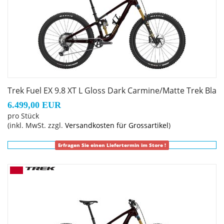
Dämpferaufnahme, Unterrohrschutz, Shuttle-Protektor,
BSA 73, ISCG 05, ABP, UDH, Boost148, anpassbar
Rahmengröße: XXL
Rahmenmaterial: Carbon
Trek Fuel EX 9.8 XT L Gloss Dark Carmine/Matte Trek Bla
Gangschaltung: Shimano XT M8100, langer Käfig
6.499,00 EUR
pro Stück
Anzahl Gänge: 1
(inkl. MwSt. zzgl.
Versandkosten für Grossartikel
)
Schalthebel: Shimano XT M8100, 12fach
Erfragen Sie einen Liefertermin im Store !
Hinterradbremse: Shimano XT M8220 hydraulische 4-
Kolben-Scheibenbremse // Shimano XT M8220
hydraulische 4-Kolben-Scheibenbremse
Shimano RT86, 6-Loch-Scheibenaufnahme, 203 mm //