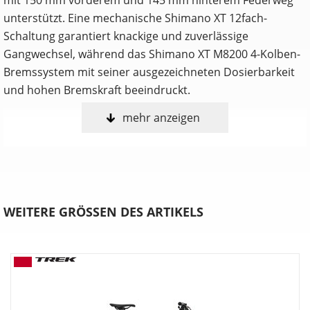
unterstützt. Eine mechanische Shimano XT 12fach-
Schaltung garantiert knackige und zuverlässige
Gangwechsel, während das Shimano XT M8200 4-Kolben-
Bremssystem mit seiner ausgezeichneten Dosierbarkeit
und hohen Bremskraft beeindruckt.
mehr anzeigen
Anpassen, shredden, wiederholen
Nur du selbst weißt, welche Features ein Trailbike perfekt
für dich machen. Deshalb ist das Fuel in drei umfangreich
anpassbaren Konfigurationen erhältlich. Wähle entweder
die Allrounder-Fähigkeiten des EX, die agile Verspieltheit
WEITERE GRÖSSEN DES ARTIKELS
des MX oder die schluckfreudige Downhill-Performance
des LX.
Verstellbare Progression
Möchtest du mehr Durchschlagwiderstand bei
unverändertem Ansprechverhalten auf kleine Stöße?