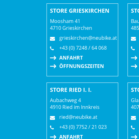
STORE GRIESKIRCHEN
ST
Moosham 41
Bau
4710 Grieskirchen
48
grieskirchen@neubike.at
+43 (0) 7248 / 64 068
ANFAHRT
ÖFFNUNGSZEITEN
STORE RIED I. I.
ST
Aubachweg 4
Gla
4910 Ried im Innkreis
407
ried@neubike.at
+43 (0) 7752 / 21 023
ANFAHRT