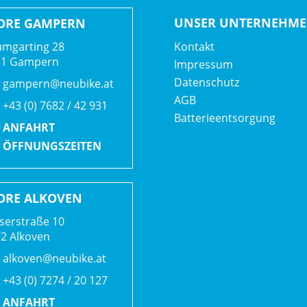
UNSER UNTERNEHM
ORE GAMPERN
mgarting 28
Kontakt
51 Gampern
Impressum
Datenschutz
gampern@neubike.at
AGB
+43 (0) 7682 / 42 931
Batterieentsorgung
ANFAHRT
ÖFFNUNGSZEITEN
ORE ALKOVEN
serstraße 10
2 Alkoven
alkoven@neubike.at
+43 (0) 7274 / 20 127
ANFAHRT